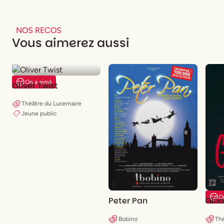
NOS RECOS
Vous aimerez aussi
On a aimé
Oliver Twist
Théâtre du Lucernaire
Jeune public
O
Peter Pan
Gina
Bobino
Thé