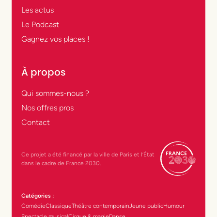
Les actus
Le Podcast
Gagnez vos places !
À propos
Qui sommes-nous ?
Nos offres pros
Contact
Ce projet a été financé par la ville de Paris et l’État
dans le cadre de France 2030.
Catégories :
Comédie
Classique
Théâtre contemporain
Jeune public
Humour
Spectacle musical
Cirque & magie
Danse