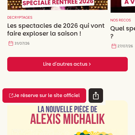
DECRYPTAGES
NOS RECOS
Les spectacles de 2026 qui vont
Quel spe
faire exploser la saison !
?
31
/
07
/
26
27
/
07
/
26
Lire d'autres actus
Je réserve sur le site officiel