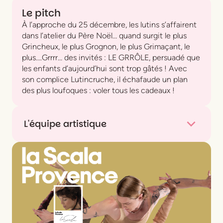
Le pitch
À l’approche du 25 décembre, les lutins s’affairent
dans l’atelier du Père Noël… quand surgit le plus
Grincheux, le plus Grognon, le plus Grimaçant, le
plus….Grrrr… des invités : LE GRRÔLE, persuadé que
les enfants d’aujourd’hui sont trop gâtés ! Avec
son complice Lutincruche, il échafaude un plan
des plus loufoques : voler tous les cadeaux !
L'équipe artistique
Adaptation & mise en scène :
Les Frères Safa
Avec Le Grrôle :
Matthieu Brugot
, Lutincruche :
Benjamin Cohen
, Anna :
Lilly Caruso
, Cheffe
Lutin :
Alice de Ferran
, Lutinstructor :
Nicolà
Michel
Chorégraphies :
Johan Nus