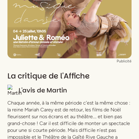
Costumes :
Marie-Caroline Behue
Lumières :
Guillaume Janon
Décors :
Mélusine Mayance
Décors vidéos :
Harold Simon
Maquillage :
Nicolas Cueff
assisté de
Solène
Rodier
Publicité
La critique de l'Affiche
L'avis de
Martin
Chaque année, à la même période c’est la même chose :
la reine Mariah Carey est de retour, les films de Noël
fleurissent sur nos écrans et au théâtre…. et bien pas
grand-chose ! Car il est difficile de monter un spectacle
pour une si courte période. Mais difficile n’est pas
impossible et le Théâtre de la Gaîté Rive Gauche a