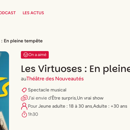
PODCAST
LES ACTUS
 : En pleine tempête
On a aimé
Les Virtuoses : En plei
au
Théâtre des Nouveautés
Spectacle musical
J'ai envie
d'
Être surpris
,
Un vrai show
Pour
⁠Jeune adulte : 18 à 30 ans
,
Adulte : +30 ans
1h30