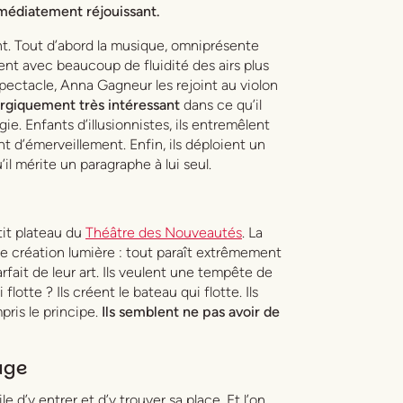
médiatement réjouissant.
ent. Tout d’abord la musique, omniprésente
nent avec beaucoup de fluidité des airs plus
spectacle, Anna Gagneur les rejoint au violon
rgiquement très intéressant
dans ce qu’il
ie. Enfants d’illusionnistes, ils entremêlent
nt d’émerveillement. Enfin, ils déploient un
il mérite un paragraphe à lui seul.
tit plateau du
Théâtre des Nouveautés
. La
l de création lumière : tout paraît extrêmement
parfait de leur art. Ils veulent une tempête de
flotte ? Ils créent le bateau qui flotte. Ils
pris le principe.
Ils semblent ne pas avoir de
age
le d’y entrer et d’y trouver sa place. Et l’on