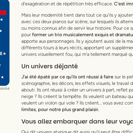
d’exagération et de répétition très efficace.
C’est im
Mais leur modernité tient dans tout ce qu’ils y ajout
avec ces deux pianos sur scène, sur lesquels ils alter
ou moins connus afin de servir leur histoire. Pour ce 
pour
former un trio musicalement exquis et dramatu
apporte aux personnages. Ils y ajoutent aussi de la mag
différents tours à leurs récits, apportant un suppléme
univers visuellement fou, qui m’a tellement marqué qu’
Un univers déjanté
J’ai été épaté par ce qu’ils ont réussi à faire
sur le pe
scénographie, les décors, les effets visuels, le travai
licité
abouti. Ils ont réussi à créer un univers à part, reflet 
neige ? Ils créent la tempête. Ils veulent un bateau qui 
veulent un violon qui vole ? Ils créent… vous avez com
limites, pour notre plus grand plaisir.
Vous allez embarquer dans leur voy
Qui dit univers atypique dit aussi qu’il peut être diffici