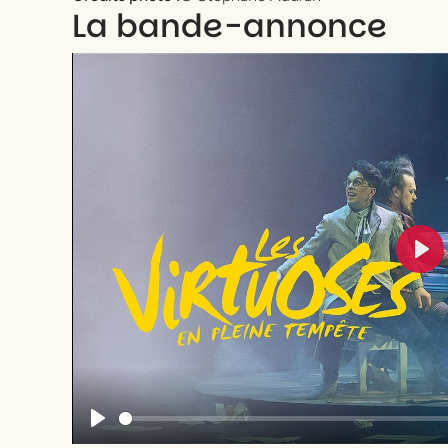
La bande-annonce
Pla
Play