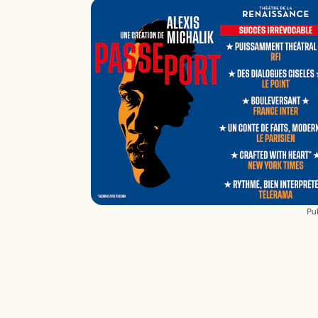
Cadez (piano), Julien Cadez (piano)
Plateau
Anthony Rzeznicki, Anthony
Coudeville
Lumière et régie générale
François Clion
Son
Xavier Buda
Collaboration écriture
Loïc Marles et
Anthony Coudeville
Costumes
Dominique Louis
Pub