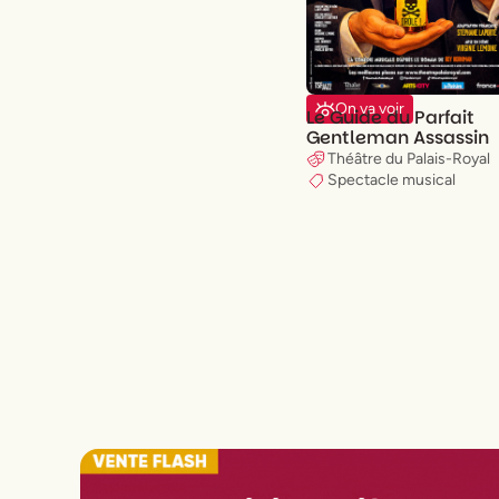
On va voir
Le Guide du Parfait
Gentleman Assassin
Théâtre du Palais-Royal
Spectacle musical