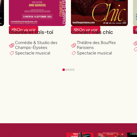
On va voir
On va voir
Chante et tais-toi
Concert très chic
T
Comédie & Studio des
Théâtre des Bouffes
Champs-Élysées
Parisiens
Spectacle musical
Spectacle musical