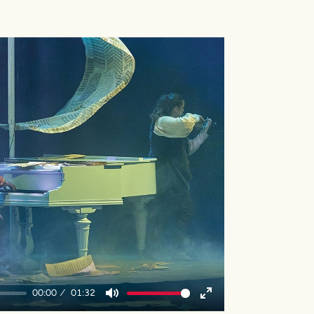
y
00:00
01:32
Mute
Enter