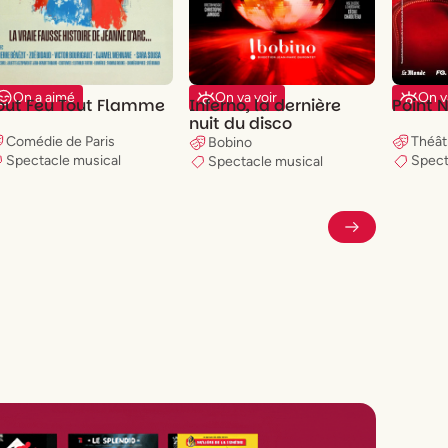
On va voir
On v
On a aimé
Inferno, la dernière
Point
out Feu Tout Flamme
nuit du disco
Théât
Comédie de Paris
Bobino
Spect
Spectacle musical
Spectacle musical