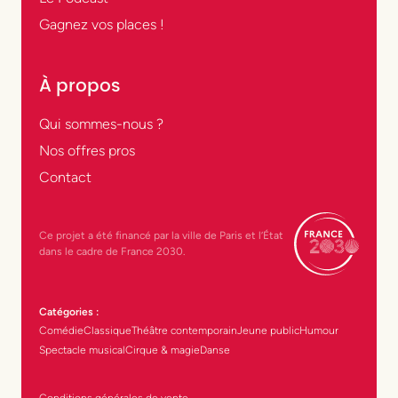
Gagnez vos places !
À propos
Qui sommes-nous ?
Nos offres pros
Contact
Ce projet a été financé par la ville de Paris et l’État
dans le cadre de France 2030.
Catégories :
Comédie
Classique
Théâtre contemporain
Jeune public
Humour
Spectacle musical
Cirque & magie
Danse
Conditions générales de vente