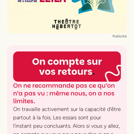
Coproduction
Théâtre National Wallonie-
Bruxelles, Teatre Nacional de Catalunya
(Barcelone), (en cours)
Soutien
Hammana Artist House, CommonMOB,
Publicité
dans le cadre de Common Stories, un
programme Europe Créative financé par
l’Union Européenne et l’Onda - Office national
de diffusion artistique
On ne recommande pas ce qu’on
n’a pas vu : même nous, on a nos
limites.
On travaille activement sur la capacité d’être
partout à la fois. Les essais sont pour
l’instant peu concluants. Alors si vous y allez,