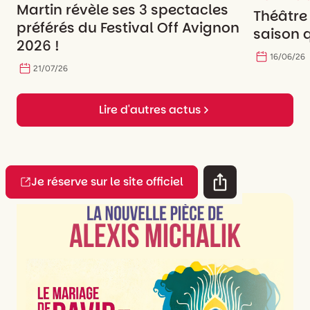
Martin révèle ses 3 spectacles
Théâtre
préférés du Festival Off Avignon
saison q
2026 !
16
/
06
/
26
21
/
07
/
26
Lire d'autres actus
Je réserve sur le site officiel