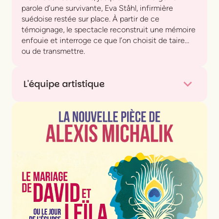
parole d’une survivante, Eva Ståhl, infirmière
suédoise restée sur place. À partir de ce
témoignage, le spectacle reconstruit une mémoire
enfouie et interroge ce que l’on choisit de taire…
ou de transmettre.
L'équipe artistique
Écriture et jeu
Chrystèle Khodr
Mise en scène
Nadim Deaibes
et
Chrystèle
Khodr
Scénographie et lumière
Nadim Deaibes
Son
Ziad Moukarzel
Production
Riksteatern – Théâtre national
itinérant de Suède, Théâtre des 13 vents Centre
dramatique national Montpellier