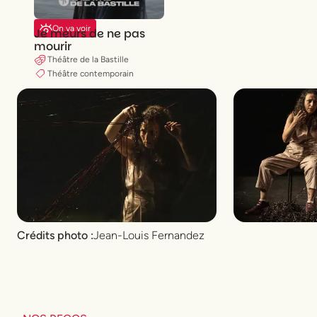
On va voir
Je meurs de ne pas
mourir
Théâtre de la Bastille
Théâtre contemporain
Crédits photo :
Jean-Louis Fernandez