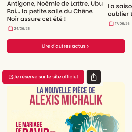
Antigone, Noémie de Lattre, Ubu
La saiso
Roi... la petite salle du Chêne
oublier 
Noir assure cet été !
17
/
06
/
26
24
/
06
/
26
Lire d'autres actus
Je réserve sur le site officiel