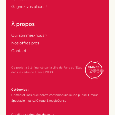
Gagnez vos places !
À propos
Qui sommes-nous ?
Nos offres pros
Contact
Ce projet a été financé par la ville de Paris et l’État
dans le cadre de France 2030.
Catégories :
Comédie
Classique
Théâtre contemporain
Jeune public
Humour
Spectacle musical
Cirque & magie
Danse
Conditions générales de vente