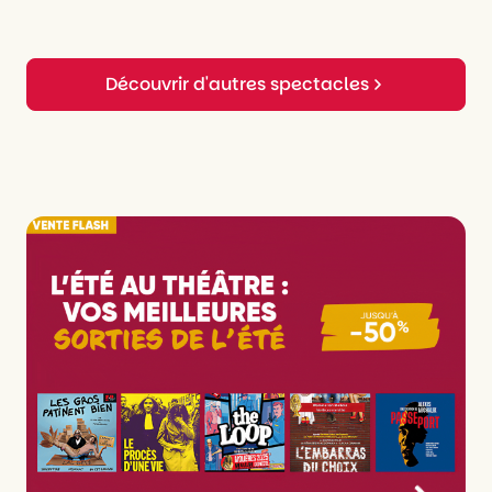
Dramaturgie
Pauline Thimonnier
Fabrication décor
Eclektik Sceno
Découvrir d'autres spectacles