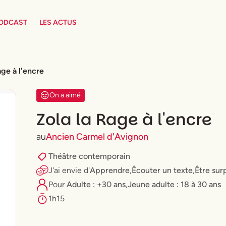
PODCAST
LES ACTUS
age à l'encre
On a aimé
Zola la Rage à l'encre
au
Ancien Carmel d'Avignon
Théâtre contemporain
J'ai envie
d'
Apprendre
,
Êcouter un texte
,
Être sur
Pour
Adulte : +30 ans
,
⁠Jeune adulte : 18 à 30 ans
1h15