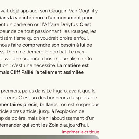
 avait déjà applaudi son
Gauguin Van Gogh
il y
dans la vie intérieure d'un monument pour
ent un cadre en or : l'Affaire Dreyfus.
C'est
oeur de ce tout passionnant, les rouages, les
ntisémitisme qu'on voudrait croire enfoui,
nous faire comprendre son besoin à lui de
ssi l'homme derrière le combat. Le mari,
etrouve une urgence dans le journalisme. On
ion : c'est une nécessité.
La matière est
 Cliff Paillé l'a tellement assimilée
s premiers, parus dans Le Figaro, avant que le
 lecteurs. C'est un des bonheurs du spectacle
entaires précis, brillants
: on est suspendus
rticle après article, jusqu'à l'explosion de
p de colère, mais bien l'aboutissement d'un
emander qui sont les Zola d'aujourd'hui.
Imprimer la critique