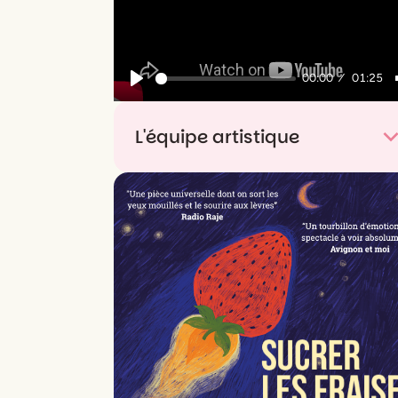
00:00
01:25
Play
L'équipe artistique
Mise en scène
Cliff Paillé
Interprétation
Alexandre Cattez et Cliff
Paille en alternance avec Elya Birman
Création lumière
Yannick Prévost