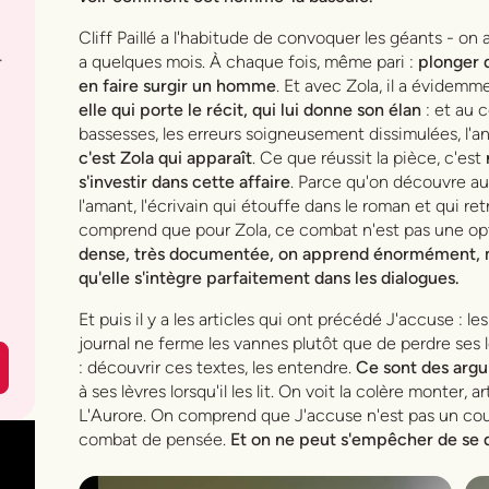
Cliff Paillé a l'habitude de convoquer les géants - on
.
a quelques mois. À chaque fois, même pari :
plonger 
en faire surgir un homme
. Et avec Zola, il a évidemm
elle qui porte le récit, qui lui donne son élan
: et au c
bassesses, les erreurs soigneusement dissimulées, l'a
c'est Zola qui apparaît
. Ce que réussit la pièce, c'est
s'investir dans cette affaire
. Parce qu'on découvre au
l'amant, l'écrivain qui étouffe dans le roman et qui r
comprend que pour Zola, ce combat n'est pas une opt
dense, très documentée, on apprend énormément, mais
qu'elle s'intègre parfaitement dans les dialogues.
Et puis il y a les articles qui ont précédé
J'accuse
: le
journal ne ferme les vannes plutôt que de perdre ses
: découvrir ces textes, les entendre.
Ce sont des argum
à ses lèvres lorsqu'il les lit. On voit la colère monter, a
L'Aurore. On comprend que
J'accuse
n'est pas un cou
combat de pensée.
Et on ne peut s'empêcher de se d