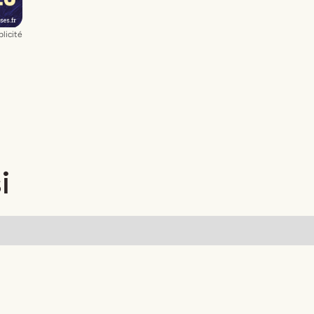
licité
i