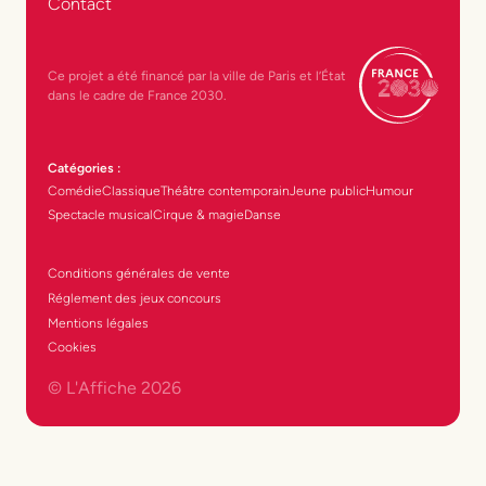
Contact
Ce projet a été financé par la ville de Paris et l’État
dans le cadre de France 2030.
Catégories :
Comédie
Classique
Théâtre contemporain
Jeune public
Humour
Spectacle musical
Cirque & magie
Danse
Conditions générales de vente
Réglement des jeux concours
Mentions légales
Cookies
© L'Affiche
2026