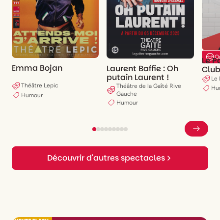
O
Le 
Emma Bojan
Laurent Baffie : Oh
Clu
putain Laurent !
Le
Théâtre Lepic
Théâtre de la Gaîté Rive
Hu
Gauche
Humour
Humour
Découvrir d'autres spectacles