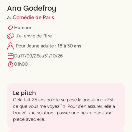
Ana Godefroy
au
Comédie de Paris
Humour
J'ai envie
de
Rire
Pour
⁠Jeune adulte : 18 à 30 ans
Du
17
/
09
/
26
au
31
/
10
/
26
01h00
Le pitch
Cela fait 26 ans qu’elle se pose la question : « Est-
ce que vous me voyez ? ». Pour s’en assurer, elle a
trouvé une solution : passer une heure dans une
pièce avec elle.