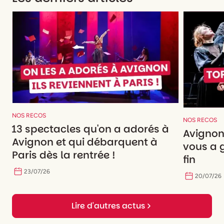
NOS RECOS
NOS RECOS
13 spectacles qu'on a adorés à
Avignon 
Avignon et qui débarquent à
vous a g
Paris dès la rentrée !
fin
23
/
07
/
26
20
/
07
/
26
Lire d'autres actus