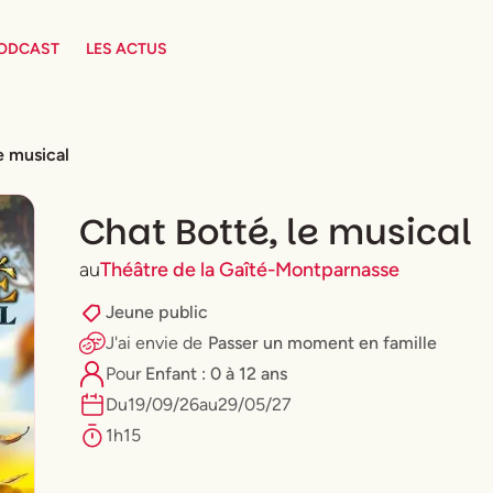
PODCAST
LES ACTUS
e musical
Chat Botté, le musical
au
Théâtre de la Gaîté-Montparnasse
Jeune public
J'ai envie
de
Passer un moment en famille
Pour
Enfant : 0 à 12 ans
Du
19
/
09
/
26
au
29
/
05
/
27
1h15