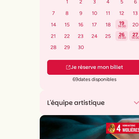
1
2
3
4
5
6
7
8
9
10
11
12
13
19
14
15
16
17
18
20
14:00
26
27
21
22
23
24
25
14:00
14:0
28
29
30
Je réserve mon billet
69
dates disponibles
L'équipe artistique
Distribution :
Nathan Desnyder
(ou
Paul
Gosselin
ou
Simon Catrice
),
Violette Kac
(ou
Lara Pegliasco
ou
Constance Lawuy
Tatiana Matre
(ou
Anne-Laure Triebel
),