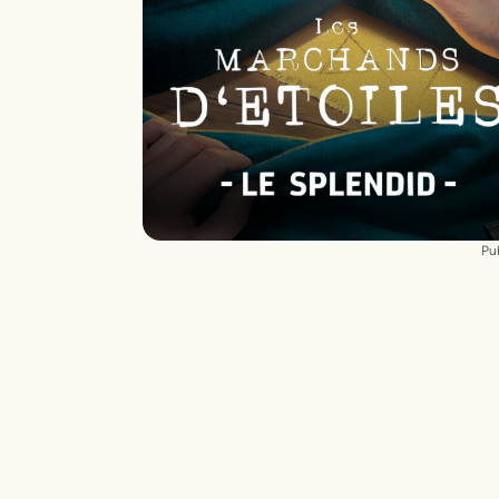
Clément Malet
(ou
Julian Bringer
),
Alain
Tournay
(ou
Sébastien Duchange
)
Adaptation et Mise en scène :
Les Frères
Safa
Paroles & musiques :
Samuel Safa
Chorégraphies :
Johan Nus
assisté de
Clément Cabrel
Pub
Décors vidéo :
Harold Simon
Costumes :
Marie Caroline Behue
Maquillage
Nicolas Cueff
assisté de
Solene Rodier