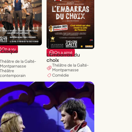
On a vu
 Claque
On a aimé
L'Embarras du
choix
Théâtre de la Gaîté-
Théâtre de la Gaîté-
Montparnasse
Montparnasse
Théâtre
Comédie
contemporain