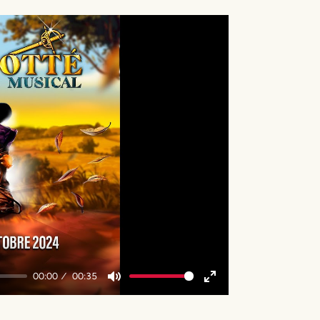
y
00:00
00:35
Mute
Enter
fullscreen