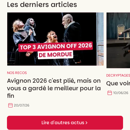
Les derniers articles
NOS RECOS
DECRYPTAGE
Avignon 2026 c'est plié, mais on
Que voir
vous a gardé le meilleur pour la
10
/
06
/
26
fin
20
/
07
/
26
Lire d'autres actus