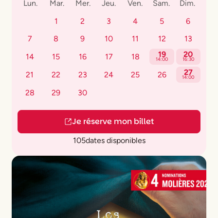
Lun.
Mar.
Mer.
Jeu.
Ven.
Sam.
Dim.
1
2
3
4
5
6
7
8
9
10
11
12
13
19
20
14
15
16
17
18
14:00
16:30
27
21
22
23
24
25
26
14:00
28
29
30
Je réserve mon billet
105
dates disponibles