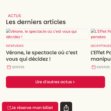
ACTUS
Les derniers articles
INTERVIEWS
DECRYPTAGE
Vérone, le spectacle où c’est
L’Effet 
vous qui décidez !
manipul
12
/
07
/
25
03
/
07
/
25
Lire d'autres actus
Je réserve mon billet