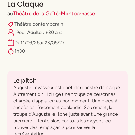
La Claque
au
Théâtre de la Gaîté-Montparnasse
Théâtre contemporain
Pour
Adulte : +30 ans
Du
11
/
09
/
26
au
23
/
05
/
27
1h30
Le pitch
Auguste Levasseur est chef d’orchestre de claque.
Autrement dit, il dirige une troupe de personnes
chargée d’applaudir au bon moment. Une pièce à
succès est forcément applaudie. Seulement, la
troupe d’Auguste le lâche juste avant une grande
première. Il tente alors par tous les moyens, de
trouver des remplaçants pour sauver la
représentation.