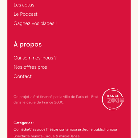
Les actus
Le Podcast
Gagnez vos places !
À propos
Qui sommes-nous ?
Nos offres pros
Contact
Ce projet a été financé par la ville de Paris et l’État
dans le cadre de France 2030.
Catégories :
Comédie
Classique
Théâtre contemporain
Jeune public
Humour
Spectacle musical
Cirque & magie
Danse