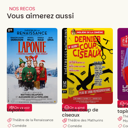
NOS RECOS
Vous aimerez aussi
O
La P
On va voir
On a aimé
Laponie
Dernier coup de
tapi
ciseaux
Th
Théâtre de la Renaissance
Théâtre des Mathurins
Mo
Comédie
Comédie
Co