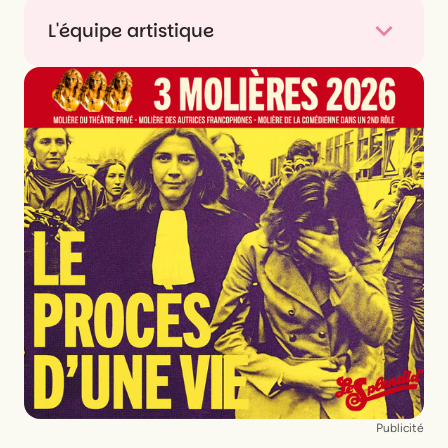
L'équipe artistique
De
Rudy Milstein
Mise en scène
Rudy Milstein
Assistante à la mise en scène
Louise Danel
Avec
Anne Marivin
,
Ariane Mourier
,
Nicolas
Lumbreras
,
Erwan Téréné
,
Maeva Pinto Lopes
,
en alternance
Antoine Sibelle
et
Amitaï Levy
Publicité