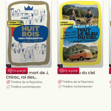
On a aimé
On a aimé
La Vie et la mort de J.
Tout le bleu du ciel
Chirac, roi des
Français
Théâtre de la Pépinière
Théâtre de la Pépinière
Théâtre contemporain
Théâtre contemporain