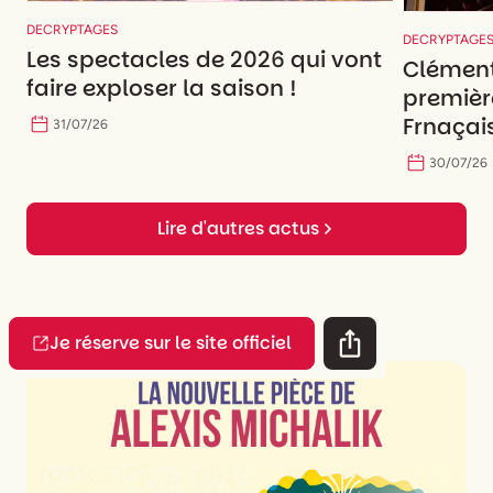
DECRYPTAGES
DECRYPTAGE
Les spectacles de 2026 qui vont
Clément
faire exploser la saison !
premièr
Frnaçais
31
/
07
/
26
30
/
07
/
26
Lire d'autres actus
Je réserve sur le site officiel