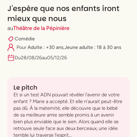
J'espère que nos enfants iront
mieux que nous
au
Théâtre de la Pépinière
Comédie
Pour
Adulte : +30 ans
,
⁠Jeune adulte : 18 à 30 ans
Du
28
/
08
/
26
au
05
/
12
/
26
Le pitch
Et si un test ADN pouvait révéler l’avenir de votre
enfant ? Marie a accepté. Et elle n’aurait peut-être
pas dû. À la maternité, elle découvre que le bébé
de sa meilleure amie semble promis à un avenir
bien plus enviable que le sien. Alors quand elle se
retrouve seule face aux deux berceaux, une idée
terrible lui traverse l’esprit...