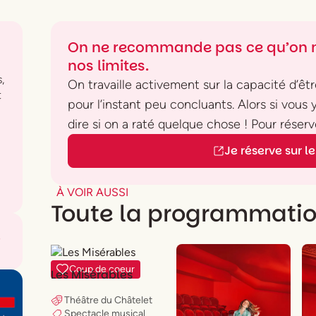
On ne recommande pas ce qu’on n
nos limites.
,
On travaille activement sur la capacité d’être
t
pour l’instant peu concluants. Alors si vous
dire si on a raté quelque chose ! Pour réserve
Je réserve sur le 
À VOIR AUSSI
Toute la programmati
Coup de coeur
Les Misérables
Théâtre du Châtelet
Spectacle musical