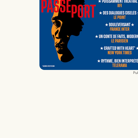
Conseiller chorégraphique
Karl Paquette
Conseiller musical et Piano
Guilhem Fabr
Comédien
Bertrand de Roffignac
Pub