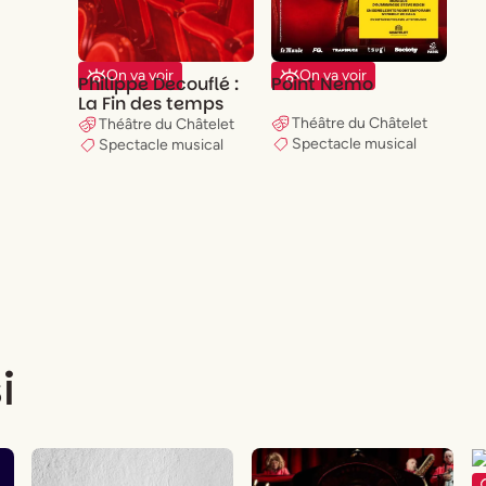
On va voir
On va voir
Philippe Decouflé :
Point Nemo
La Fin des temps
Théâtre du Châtelet
Théâtre du Châtelet
Spectacle musical
Spectacle musical
i