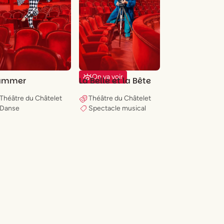
On va voir
ammer
La Belle et la Bête
Théâtre du Châtelet
Théâtre du Châtelet
Danse
Spectacle musical