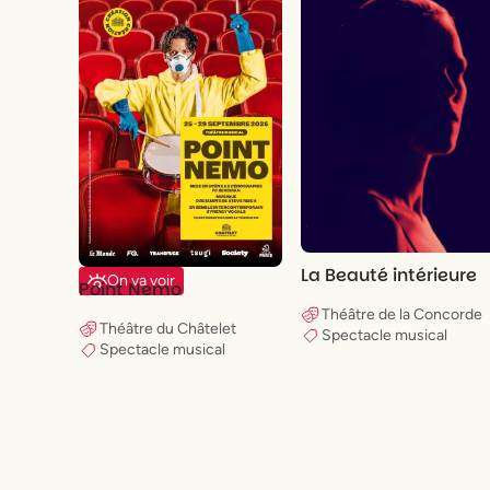
La Beauté intérieure
On va voir
Point Nemo
Théâtre de la Concorde
Théâtre du Châtelet
Spectacle musical
Spectacle musical