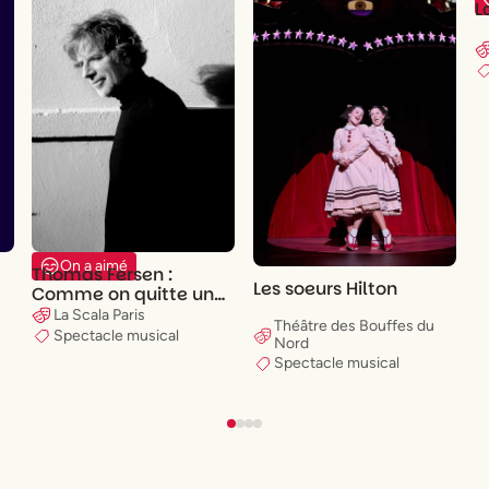
L
On a aimé
Thomas Fersen :
Les soeurs Hilton
Comme on quitte un
imperméable
La Scala Paris
Théâtre des Bouffes du
Spectacle musical
Nord
Spectacle musical