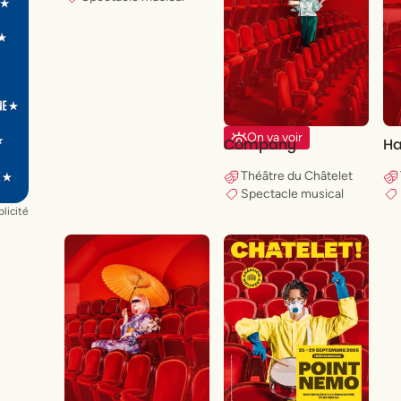
e
On va voir
Company
H
Théâtre du Châtelet
Spectacle musical
licité