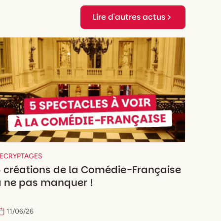
Lire d'autres actus
ECRYPTAGES
5 créations de la Comédie-Française
à ne pas manquer !
11
/
06
/
26