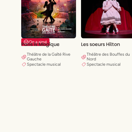
On a aimé
Paris is Magique
Les soeurs Hilton
Théâtre de la Gaîté Rive
Théâtre des Bouffes du
Gauche
Nord
Spectacle musical
Spectacle musical