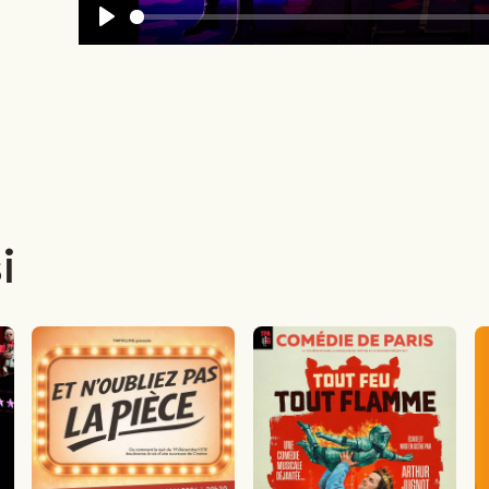
Play
i