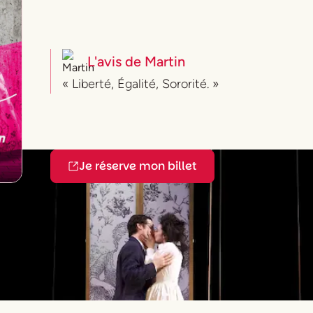
L'avis de
Martin
« Liberté, Égalité, Sororité. »
Je réserve mon billet