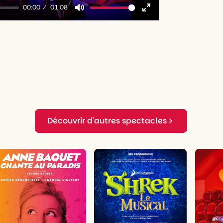
00:00
01:08
Mute
Enter
fullscreen
Découvrir d'autres spectacles