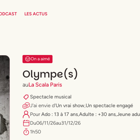
PODCAST
LES ACTUS
On a aimé
Olympe(s)
au
La Scala Paris
Spectacle musical
J'ai envie
d'
Un vrai show
,
Un spectacle engagé
Pour
Ado : 13 à 17 ans
,
Adulte : +30 ans
,
⁠Jeune adu
Du
06
/
11
/
26
au
31
/
12
/
26
1h50