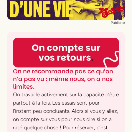
Avec
Éva Zaïcik, Victor Sicard, Serge
Goubioud, Stefano Amori
Avec
l’Orchestre du Poème Harmonique
Publicité
On ne recommande pas ce qu’on
n’a pas vu : même nous, on a nos
limites.
On travaille activement sur la capacité d’être
partout à la fois. Les essais sont pour
l’instant peu concluants. Alors si vous y allez,
on compte sur vous pour nous dire si on a
raté quelque chose ! Pour réserver, c’est