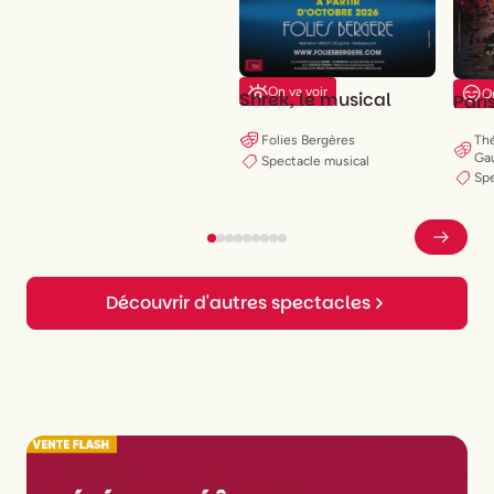
On va voir
O
Shrek, le musical
Pari
Folies Bergères
Thé
Ga
Spectacle musical
Spe
Découvrir d'autres spectacles