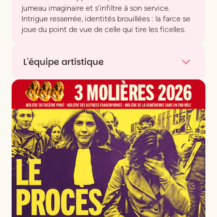
jumeau imaginaire et s’infiltre à son service.
Intrigue resserrée, identités brouillées : la farce se
joue du point de vue de celle qui tire les ficelles.
L'équipe artistique
Musique
Francesco Gasparini
Livret, d’après
L’Avare
de Molière
Matteo Salvi
Mise en scène
Théophile Gasselin
Direction musicale
Vincent Dumestre
Scénographie et assistanat à la mise en scène
Louise Caron
Costumes
Alain Blanchot
Lumières
Christophe Naillet