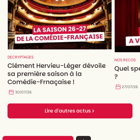
DECRYPTAGES
NOS RECOS
Clément Hervieu-Léger dévoile
Quel spe
sa première saison à la
?
Comédie-Frnaçaise !
27
/
07
/
26
30
/
07
/
26
Lire d'autres actus