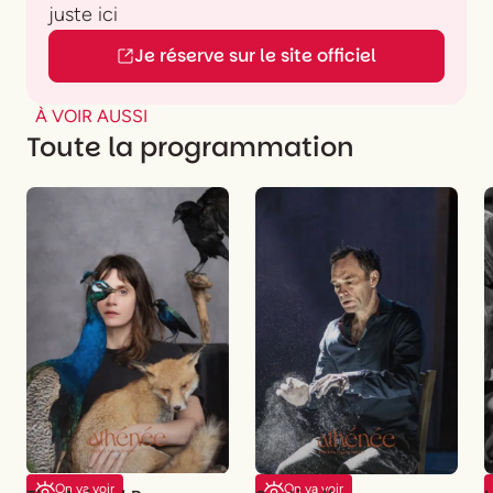
juste ici
Je réserve sur le site officiel
À VOIR AUSSI
Toute la programmation
On va voir
On va voir