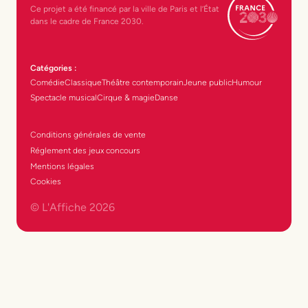
Ce projet a été financé par la ville de Paris et l’État
dans le cadre de France 2030.
Catégories :
Comédie
Classique
Théâtre contemporain
Jeune public
Humour
Spectacle musical
Cirque & magie
Danse
Conditions générales de vente
Réglement des jeux concours
Mentions légales
Cookies
© L'Affiche
2026