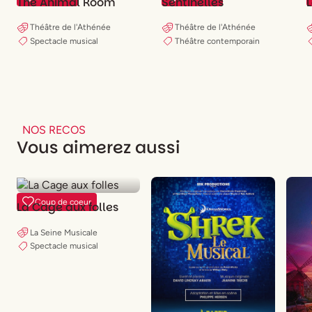
The Animal Room
Sentinelles
Théâtre de l'Athénée
Théâtre de l'Athénée
Spectacle musical
Théâtre contemporain
NOS RECOS
Vous aimerez aussi
Coup de coeur
La Cage aux folles
La Seine Musicale
Spectacle musical