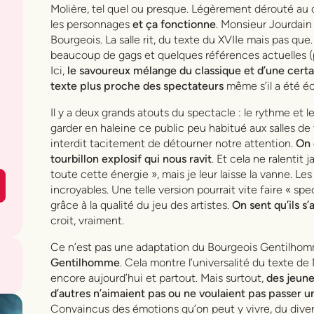
Molière, tel quel ou presque. Légèrement dérouté au dé
les personnages
et ça fonctionne
. Monsieur Jourdain 
Bourgeois. La salle rit, du texte du XVIIe mais pas que
beaucoup de gags et quelques références actuelles (pa
Ici,
le savoureux mélange du classique et d’une certain
texte plus proche des spectateurs
même s’il a été écr
Il y a deux grands atouts du spectacle : le rythme et le
garder en haleine ce public peu habitué aux salles de
interdit tacitement de détourner notre attention.
On 
tourbillon explosif qui nous ravit
. Et cela ne ralentit 
toute cette énergie », mais je leur laisse la vanne. 
incroyables. Une telle version pourrait vite faire « spe
grâce à la qualité du jeu des artistes.
On sent qu’ils s
croit, vraiment.
Ce n’est pas une adaptation du Bourgeois Gentilho
Gentilhomme
. Cela montre l’universalité du texte de 
encore aujourd’hui et partout. Mais surtout,
des jeune
d’autres n’aimaient pas ou ne voulaient pas passer u
Convaincus des émotions qu’on peut y vivre, du diver