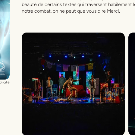
beauté de certains textes qui traversent habilement le
notre combat, on ne peut que vous dire Merci.
licité