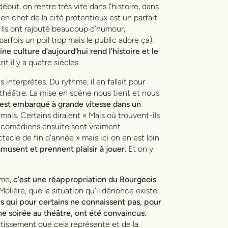
but, on rentre très vite dans l’histoire, dans
en chef de la cité prétentieux est un parfait
. Ils ont rajouté beaucoup d’humour,
rfois un poil trop mais le public adore ça).
e culture d’aujourd’hui rend l’histoire et le
it il y a quatre siècles.
s interprètes. Du rythme, il en fallait pour
 théâtre. La mise en scène nous tient et nous
est embarqué à grande vitesse dans un
jamais. Certains diraient « Mais où trouvent-ils
Les comédiens ensuite sont vraiment
ctacle de fin d’année » mais ici on en est loin
’amusent et prennent plaisir à jouer
. Et on y
mme,
c’est une réappropriation du Bourgeois
Molière, que la situation qu’il dénonce existe
s qui pour certains ne connaissent pas, pour
ne soirée au théâtre, ont été convaincus
.
tissement que cela représente et de la