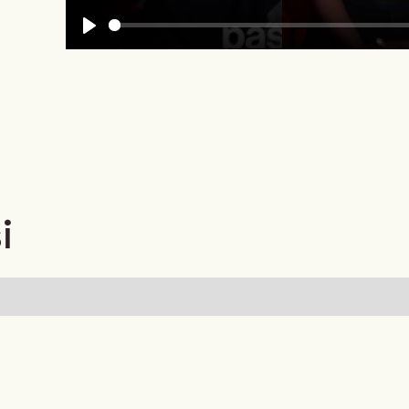
Play
i