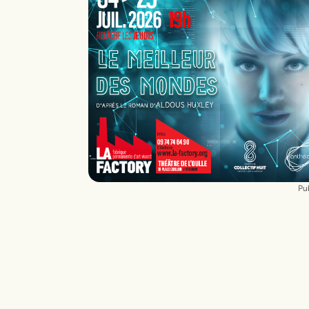
Anissa Allali
: Metteur en scène
Francis Bolela
: Metteur en scène
Meziane Bella
: Comédien
Doralice Aberrane
: Comédien
Aristote Matondo
: Comédien
Bakary Sissoko
: Comédien
Divine Mboyo
: Comédien
Charifa Ali
: Comédien
Lamine Yall Kane
: Comédien
Billy Malesa
: Comédien
Adam Abdo
: Comédien
Nephtys Laurent
: Comédien
Pub
Sonia Faîdi
: Comédien