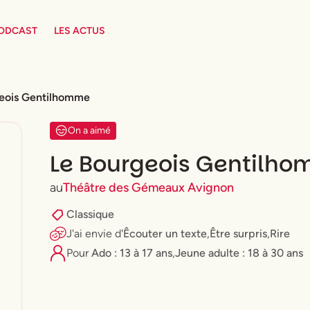
PODCAST
LES ACTUS
eois Gentilhomme
On a aimé
Le Bourgeois Gentilh
au
Théâtre des Gémeaux Avignon
Classique
J'ai envie
d'
Êcouter un texte
,
Être surpris
,
Rire
Pour
Ado : 13 à 17 ans
,
⁠Jeune adulte : 18 à 30 ans