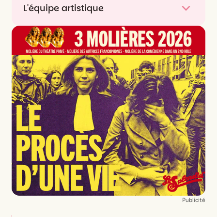
L'équipe artistique
Texte, mise en scène
Christophe Honoré
D’après le roman de
Gustave Flaubert
Collaboration à la mise en scène
Christèle Ortu
Scénographie
Thibaut Fack
Lumières
Dominique Bruguière
Costumes
Pascaline Chavanne
Son
Janyves Coïc
Collaboration à la vidéo
Jad Makki
Avec
Harrison Arévalo, Jean-Charles Clichet,
Julien Honoré, Davide Rao, Stéphane Roger,
Ludivine Sagnier, Marlène Saldana
Publicité