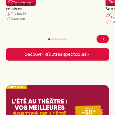
O
Coup de coeur
Les 
Splendeurs et
Sca
misères
Com
Théâtre 14
Ric
Classique
Cl
Découvrir d'autres spectacles