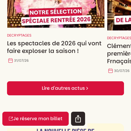
DECRYPTAGES
DECRYPTAGE
Les spectacles de 2026 qui vont
Clément
faire exploser la saison !
premièr
Frnaçais
31
/
07
/
26
30
/
07
/
26
Lire d'autres actus
Je réserve mon billet