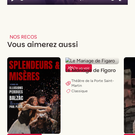
Play
Mute
Enter
fullsc
NOS RECOS
Vous aimerez aussi
On va voir
Le Mariage de Figaro
Théâtre de la Porte Saint-
Martin
Classique