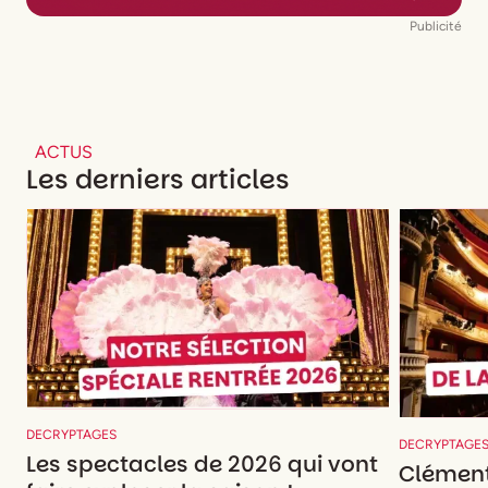
Publicité
ACTUS
Les derniers articles
DECRYPTAGES
DECRYPTAGE
Les spectacles de 2026 qui vont
Clément