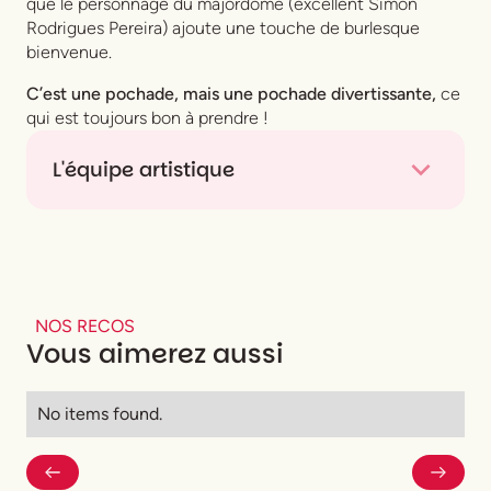
que le personnage du majordome (excellent Simon
Rodrigues Pereira) ajoute une touche de burlesque
bienvenue.
C’est une pochade, mais une pochade divertissante,
ce
qui est toujours bon à prendre !
L'équipe artistique
De
Guillaume Gallix
Mise en scène
Julien Gallix
Avec
Jasmine Cano
,
Julien Gallix
en alternance
avec
Nicolas Dépée-Martin
,
Maïa Laiter
,
NOS RECOS
Vous aimerez aussi
Maxime Lambert
,
Vincent Odetto
en alternance
avec
Simon Rodrigues Pereira
,
Léa Constance
Piette
,
Alexis Ruotolo
et
Fiona Stellino
en
No items found.
alternance avec
Abigaëlle Janssens-Rivallain
Collaboration artistique
Maxime Lambert
Scénographie
Charles Concordel