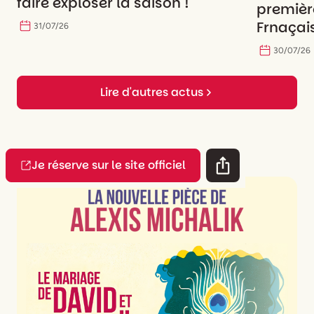
faire exploser la saison !
premièr
Frnaçais
31
/
07
/
26
30
/
07
/
26
Lire d'autres actus
Je réserve sur le site officiel