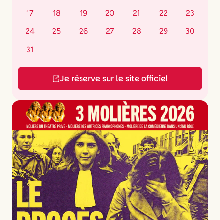
17
18
19
20
21
22
23
24
25
26
27
28
29
30
31
Je réserve sur le site officiel