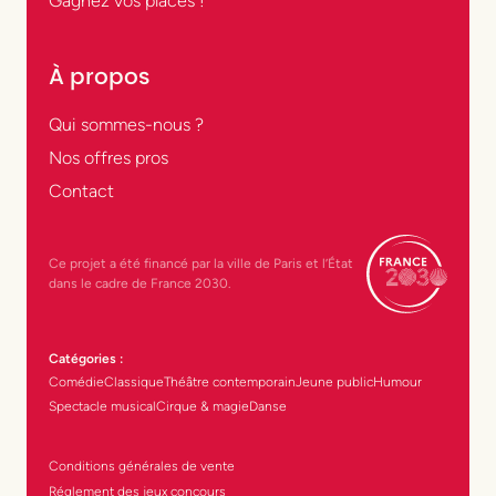
Gagnez vos places !
À propos
Qui sommes-nous ?
Nos offres pros
Contact
Ce projet a été financé par la ville de Paris et l’État
dans le cadre de France 2030.
Catégories :
Comédie
Classique
Théâtre contemporain
Jeune public
Humour
Spectacle musical
Cirque & magie
Danse
Conditions générales de vente
Réglement des jeux concours