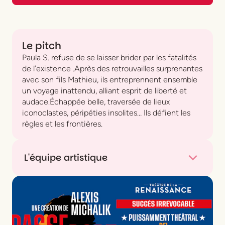
Le pitch
Paula S. refuse de se laisser brider par les fatalités
de l’existence .Après des retrouvailles surprenantes
avec son fils Mathieu, ils entreprennent ensemble
un voyage inattendu, alliant esprit de liberté et
audace.Échappée belle, traversée de lieux
iconoclastes, péripéties insolites… Ils défient les
règles et les frontières.
L'équipe artistique
Avec
Julie Delarme
&
Marc Citti
De
Marc Citti
Mise en scène
Stéphane Cottin
Décor
Stéphane Cottin
Costumes
Chouchane Abello-Tcherpachian