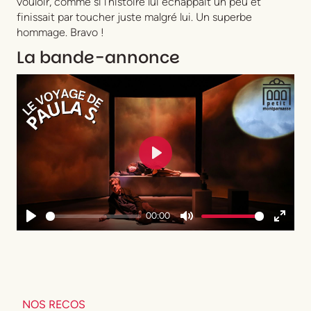
vouloir, comme si l’histoire lui échappait un peu et
finissait par toucher juste malgré lui. Un superbe
hommage. Bravo !
La bande-annonce
Play
00:00
Play
Mute
Enter
fullsc
NOS RECOS