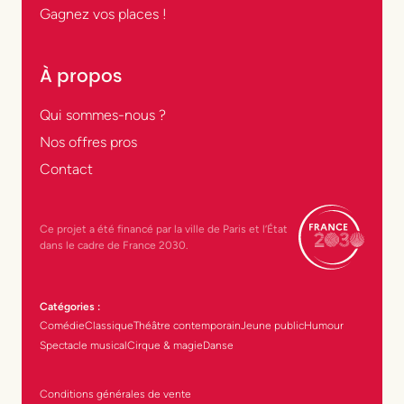
Gagnez vos places !
À propos
Qui sommes-nous ?
Nos offres pros
Contact
Ce projet a été financé par la ville de Paris et l’État
dans le cadre de France 2030.
Catégories :
Comédie
Classique
Théâtre contemporain
Jeune public
Humour
Spectacle musical
Cirque & magie
Danse
Conditions générales de vente