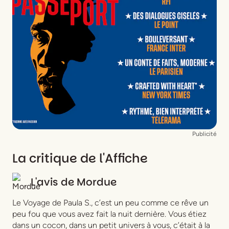
Lumières
Moïse Hill
Vidéo
Léonard
Chorégraphie
Cécile Bon
Musique
Alexandre Meyer
Avec la participation amicale de
Vincent Deniard
Publicité
La critique de l'Affiche
L'avis de
Mordue
Le Voyage de Paula S., c’est un peu comme ce rêve un
peu fou que vous avez fait la nuit dernière. Vous étiez
dans un cocon, dans un petit univers à vous, c’était à la