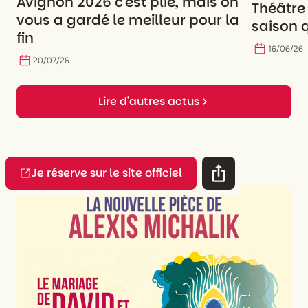
Avignon 2026 c'est plié, mais on
Théâtre
vous a gardé le meilleur pour la
saison q
fin
16
/
06
/
26
20
/
07
/
26
Lire d'autres actus
Je réserve sur le site officiel