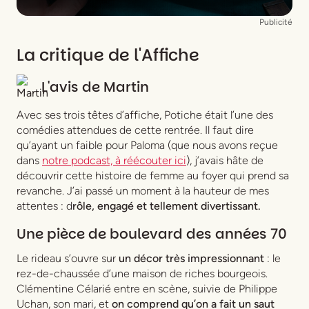
Siksou, Camille Vitté
Publicité
Perruques
Dorian Jollet
La critique de l'Affiche
L'avis de
Martin
Avec ses trois têtes d’affiche, Potiche était l’une des
comédies attendues de cette rentrée. Il faut dire
qu’ayant un faible pour Paloma (que nous avons reçue
dans
notre podcast, à réécouter ici
), j’avais hâte de
découvrir cette histoire de femme au foyer qui prend sa
revanche. J’ai passé un moment à la hauteur de mes
attentes : d
rôle, engagé et tellement divertissant.
Une pièce de boulevard des années 70
Le rideau s’ouvre sur
un décor très impressionnant
: le
rez-de-chaussée d’une maison de riches bourgeois.
Clémentine Célarié entre en scène, suivie de Philippe
Uchan, son mari, et
on comprend qu’on a fait un saut