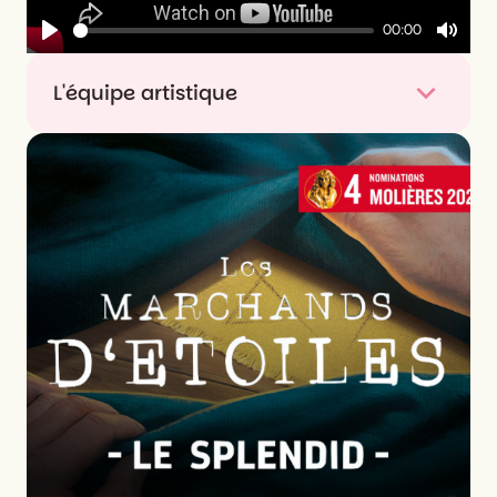
00:00
Play
Mute
L'équipe artistique
Avec
Clémentine Célarié, Philippe Uchan,
Paloma, Jérôme Pouly, Benjamin Siksou, Alexie
Ribes
Mise en scène
Charles Templon assisté de Félix
Beaupérin
Lumières
Denis Koransky assisté Mathilde
Monier
Décors
Nicolas Delas
Costumes
Emmanuelle Youchnovski assistée de
David Rossini
Création sonore
Côme Ranjard, Benjamin