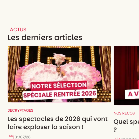
ACTUS
Les derniers articles
DECRYPTAGES
NOS RECOS
Les spectacles de 2026 qui vont
Quel spe
faire exploser la saison !
?
31
/
07
/
26