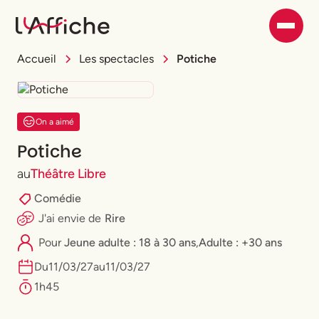
Accueil
Les spectacles
Potiche
On a aimé
Potiche
au
Théâtre Libre
Comédie
J'ai envie
de
Rire
Pour
⁠Jeune adulte : 18 à 30 ans
,
Adulte : +30 ans
Du
11
/
03
/
27
au
11
/
03
/
27
1h45