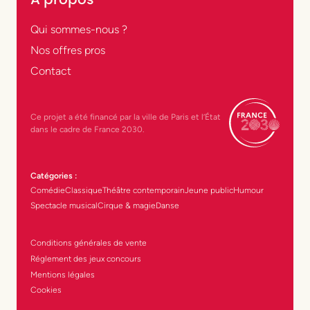
Qui sommes-nous ?
Nos offres pros
Contact
Ce projet a été financé par la ville de Paris et l’État
dans le cadre de France 2030.
Catégories :
Comédie
Classique
Théâtre contemporain
Jeune public
Humour
Spectacle musical
Cirque & magie
Danse
Conditions générales de vente
Réglement des jeux concours
Mentions légales
Cookies