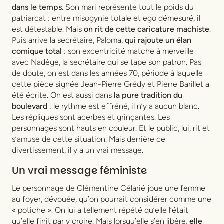
dans le temps
. Son mari représente tout le poids du
patriarcat : entre misogynie totale et ego démesuré, il
est détestable. Mais
on rit de cette caricature machiste
.
Puis arrive la secrétaire, Paloma,
qui rajoute un élan
comique total
: son excentricité matche à merveille
avec Nadège, la secrétaire qui se tape son patron. Pas
de doute, on est dans les années 70, période à laquelle
cette pièce signée Jean-Pierre Grédy et Pierre Barillet a
été écrite. On est aussi dans
la pure tradition du
boulevard
: le rythme est effréné, il n’y a aucun blanc.
Les répliques sont acerbes et grinçantes. Les
personnages sont hauts en couleur. Et le public, lui, rit et
s’amuse de cette situation. Mais derrière ce
divertissement, il y a un vrai message.
Un vrai message féministe
Le personnage de Clémentine Célarié joue une femme
au foyer, dévouée, qu’on pourrait considérer comme une
« potiche ». On lui a tellement répété qu’elle l’était
qu’elle finit par y croire. Mais lorsqu’elle s’en libère,
elle