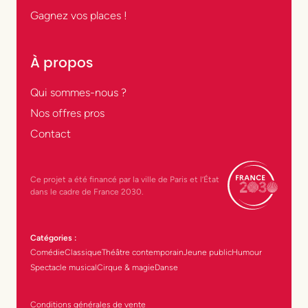
Gagnez vos places !
À propos
Qui sommes-nous ?
Nos offres pros
Contact
Ce projet a été financé par la ville de Paris et l’État
dans le cadre de France 2030.
Catégories :
Comédie
Classique
Théâtre contemporain
Jeune public
Humour
Spectacle musical
Cirque & magie
Danse
Conditions générales de vente