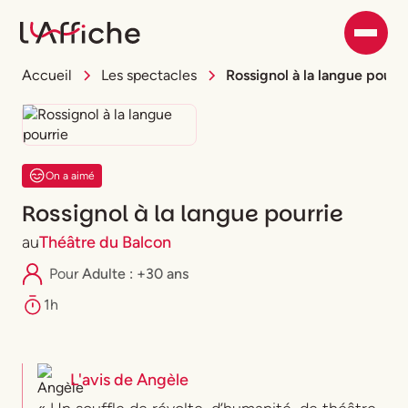
Accueil
Les spectacles
Rossignol à la langue pourri
On a aimé
Rossignol à la langue pourrie
au
Théâtre du Balcon
Pour
Adulte : +30 ans
1h
L'avis de
Angèle