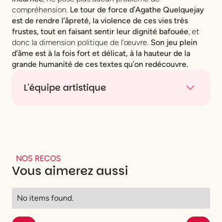
compréhension.
Le tour de force d’Agathe Quelquejay
est de rendre l’âpreté, la violence de ces vies très
frustes, tout en faisant sentir leur dignité bafouée
, et
donc la dimension politique de l’œuvre.
Son jeu plein
d’âme est à la fois fort et délicat, à la hauteur de la
grande humanité de ces textes qu’on redécouvre.
L'équipe artistique
Textes
Jehan-Rictus
Avec
Agathe Quelquejay
Mise en scène
Guy-Pierre Couleau
Lumière
Laurent Schneegans
Robe finale
Delphine Capossela
NOS RECOS
Vous aimerez aussi
No items found.