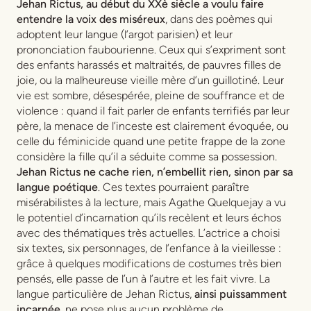
Jehan Rictus, au début du XXè siècle a voulu faire
entendre la voix des miséreux
, dans des poèmes qui
adoptent leur langue (l’argot parisien) et leur
prononciation faubourienne. Ceux qui s’expriment sont
des enfants harassés et maltraités, de pauvres filles de
joie, ou la malheureuse vieille mère d’un guillotiné. Leur
vie est sombre, désespérée, pleine de souffrance et de
violence : quand il fait parler de enfants terrifiés par leur
père, la menace de l’inceste est clairement évoquée, ou
celle du féminicide quand une petite frappe de la zone
considère la fille qu’il a séduite comme sa possession.
Jehan Rictus ne cache rien, n’embellit rien, sinon par sa
langue poétique
. Ces textes pourraient paraître
misérabilistes à la lecture, mais Agathe Quelquejay a vu
le potentiel d’incarnation qu’ils recèlent et leurs échos
avec des thématiques très actuelles. L’actrice a choisi
six textes, six personnages, de l’enfance à la vieillesse :
grâce à quelques modifications de costumes très bien
pensés, elle passe de l’un à l’autre et les fait vivre. La
langue particulière de Jehan Rictus,
ainsi puissamment
incarnée
, ne pose plus aucun problème de