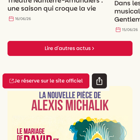
Théâtre Nanterre-Amandiers :
Dans le
une saison qui croque la vie
musicale
Gentlem
16
/
06
/
26
15
/
06
/
26
Lire d'autres actus
Je réserve sur le site officiel