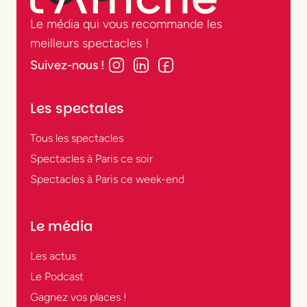
théâtres parisiens.
Le média qui vous recommande les
meilleurs spectacles !
Quels sont les
Suivez-nous !
spectacles
incontournables du
Les spectales
moment ?
Tous les spectacles
Tout dépend de ce que vous avez envie de
Spectacles à Paris ce soir
voir : une comédie dans un théâtre privé, un
Spectacles à Paris ce week-end
seul-en-scène drôle et touchant, une
création engagée dans un Centre
Le média
Dramatique National, une pièce classique
revisitée ou une comédie musicale
Les actus
spectaculaire ? À Paris, le spectacle vivant
Le Podcast
se décline sous toutes les formes, dans une
Gagnez vos places !