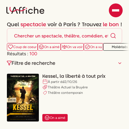
Quel
spectacle
voir à Paris ? Trouvez
le bon
!
Coup de coeur
On a aimé
On va voir
On a vu
Moliérisés
Résultats :
100
Filtre de recherche
Kessel, la liberté à tout prix
À partir du
12
/
10
/
26
Théâtre Actuel la Bruyère
Théâtre contemporain
Lun.
Mar.
Mer.
Jeu.
Ven.
Sam.
Dim.
Peu importe
Ce soir
Ce week-end
On a aimé
Type de spectacle