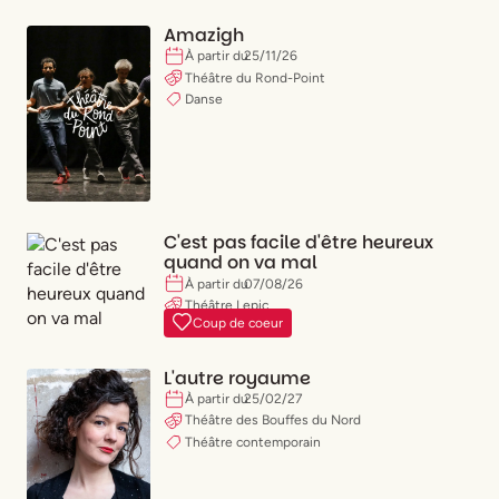
Amazigh
À partir du
25
/
11
/
26
Théâtre du Rond-Point
Danse
C'est pas facile d'être heureux
quand on va mal
À partir du
07
/
08
/
26
Théâtre Lepic
Coup de coeur
Comédie
L'autre royaume
À partir du
25
/
02
/
27
Théâtre des Bouffes du Nord
Théâtre contemporain