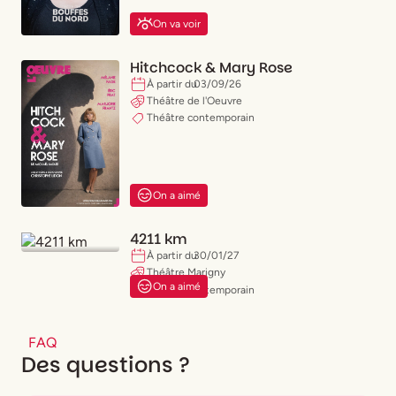
On va voir
Hitchcock & Mary Rose
À partir du
03
/
09
/
26
Théâtre de l'Oeuvre
Théâtre contemporain
On a aimé
4211 km
À partir du
30
/
01
/
27
Théâtre Marigny
On a aimé
Théâtre contemporain
FAQ
Des questions ?