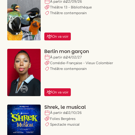
(
X
)
Paris 08
À partir du
22
/
09
/
26
(
X
)
Paris 09
Théâtre 13 - Bibliothèque
(
X
)
Paris 10
Théâtre contemporain
Valider mes choix
(
X
)
Paris 11
(
X
)
Paris 12
(
X
)
Paris 13
On va voir
(
X
)
Paris 14
(
X
)
Paris 15
Berlin mon garçon
(
X
)
Paris 16
À partir du
24
/
02
/
27
(
X
)
Paris 17
Comédie-Française - Vieux Colombier
(
X
)
Paris 18
Théâtre contemporain
(
X
)
Paris 19
(
X
)
Paris 20
On va voir
Shrek, le musical
À partir du
02
/
10
/
26
Folies Bergères
Spectacle musical
Publicité