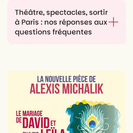
Théâtre, spectacles, sortir
à Paris : nos réponses aux
questions fréquentes
Quels types de
spectacles peut-on voir
à Paris ?
À Paris, on peut découvrir une incroyable
diversité de spectacles : pièces de théâtre
classique ou contemporaines, comédies
musicales, spectacles comiques, opéras,
ballets, théâtre d’improvisation,
marionnettes, cabaret, cirque