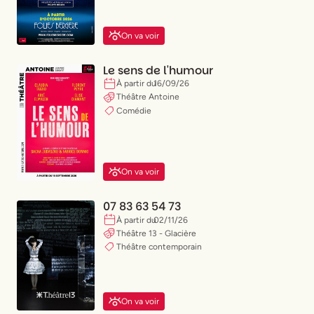
On va voir
Le sens de l'humour
À partir du
16
/
09
/
26
Théâtre Antoine
Comédie
On va voir
07 83 63 54 73
À partir du
02
/
11
/
26
Théâtre 13 - Glacière
Théâtre contemporain
On va voir