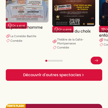
On a aimé
Le premier homme
On
On a aimé
J'es
L'Embarras du choix
enfa
La Comédie Bastille
que 
Théâtre de la Gaîté-
Thé
Comédie
Montparnasse
Co
Comédie
Découvrir d'autres spectacles