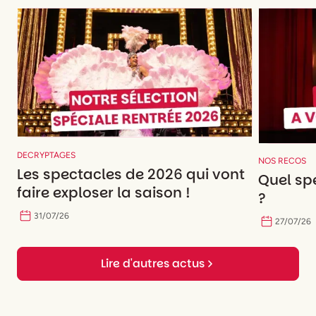
DECRYPTAGES
NOS RECOS
Les spectacles de 2026 qui vont
Quel spe
faire exploser la saison !
?
31
/
07
/
26
27
/
07
/
26
Lire d'autres actus