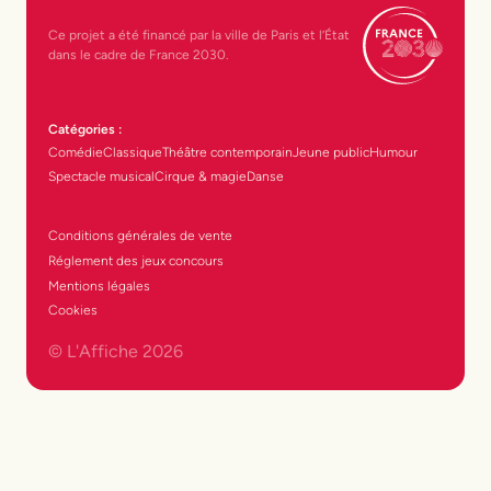
Ce projet a été financé par la ville de Paris et l’État
dans le cadre de France 2030.
Catégories :
Comédie
Classique
Théâtre contemporain
Jeune public
Humour
Spectacle musical
Cirque & magie
Danse
Conditions générales de vente
Réglement des jeux concours
Mentions légales
Cookies
© L'Affiche
2026