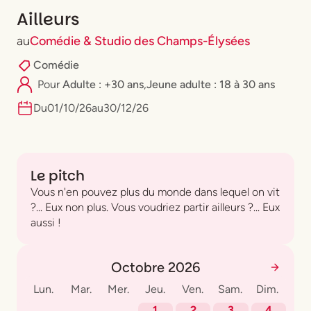
Ailleurs
au
Comédie & Studio des Champs-Élysées
Comédie
Pour
Adulte : +30 ans
,
⁠Jeune adulte : 18 à 30 ans
Du
01
/
10
/
26
au
30
/
12
/
26
Le pitch
Vous n'en pouvez plus du monde dans lequel on vit
?... Eux non plus. Vous voudriez partir ailleurs ?... Eux
aussi !
Octobre 2026
Lun.
Mar.
Mer.
Jeu.
Ven.
Sam.
Dim.
1
2
3
4