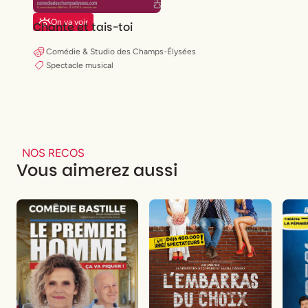
On va voir
Chante et tais-toi
Comédie & Studio des Champs-Élysées
Spectacle musical
NOS RECOS
Vous aimerez aussi