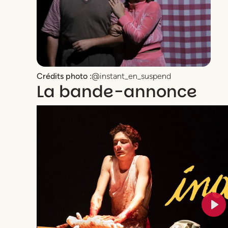
Crédits photo :
@instant_en_suspend
La bande-annonce
Pla