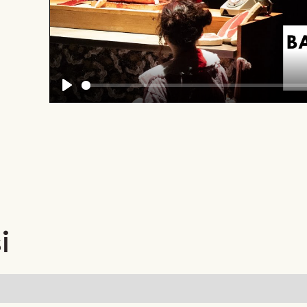
Play
i