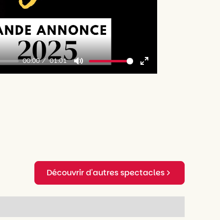
00:00
01:01
Mute
Enter
fullscreen
Découvrir d'autres spectacles