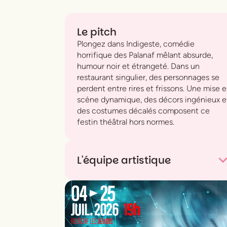
Le pitch
Plongez dans
Indigeste
, comédie
horrifique des Palanaf mêlant absurde,
humour noir et étrangeté. Dans un
restaurant singulier, des personnages se
perdent entre rires et frissons. Une mise 
scène dynamique, des décors ingénieux e
des costumes décalés composent ce
festin théâtral hors normes.
L'équipe artistique
Auteur
Théo Defaux
Interprétation
Léna Blouin - Théo Defaux
- Etan Mandineau - Loris Mercatelli -
Jules Pouille - Lisa Sotiropoulos