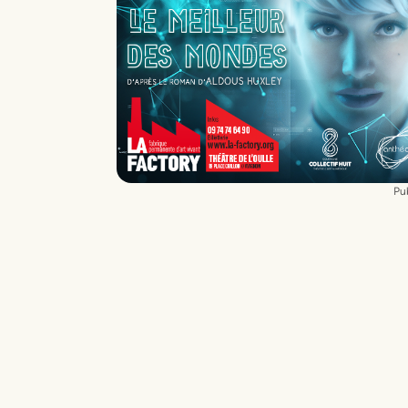
Diffusion
Etienne Brouillet
Régie
Pierre Tailleferd
Création son
Adrien Ribault - Eude
Villeminot-Delléa
Pub