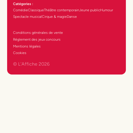
Catégories :
Comédie
Classique
Théâtre contemporain
Jeune public
Humour
Spectacle musical
Cirque & magie
Danse
Conditions générales de vente
Réglement des jeux concours
Mentions légales
Cookies
© L'Affiche
2026