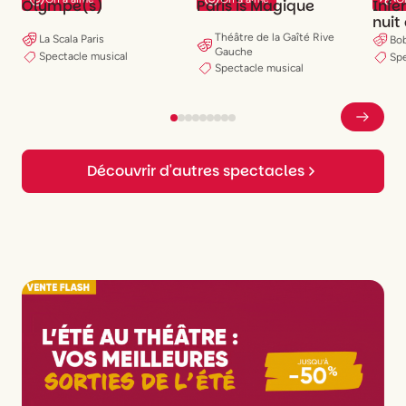
Infe
Olympe(s)
Paris is Magique
nuit
Théâtre de la Gaîté Rive
La Scala Paris
Bo
Gauche
Spectacle musical
Spe
Spectacle musical
Découvrir d'autres spectacles