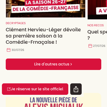
DECRYPTAGES
NOS RECOS
Clément Hervieu-Léger dévoile
Quel spe
sa première saison à la
?
Comédie-Frnaçaise !
27
/
07
/
26
30
/
07
/
26
Lire d'autres actus
Je réserve sur le site officiel