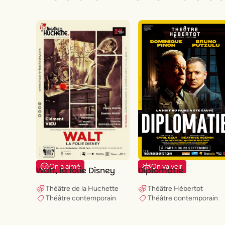
On a aimé
On va voir
Walt, la folie Disney
Diplomatie
Théâtre de la Huchette
Théâtre Hébertot
Théâtre contemporain
Théâtre contemporain