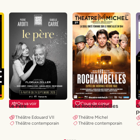
On va voir
Coup de coeur
Le Père
Les Rochambelles
O
p
g
Théâtre Edouard VII
Théâtre Michel
Théâtre contemporain
Théâtre contemporain