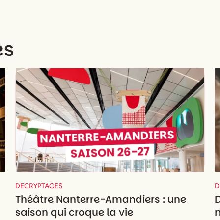
es
DECRYPTAGES
D
Théâtre Nanterre-Amandiers : une
D
saison qui croque la vie
m