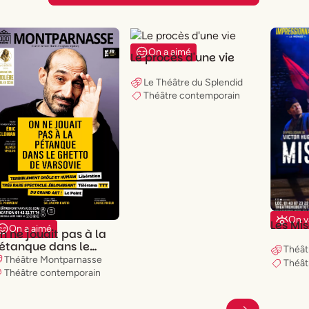
On a aimé
Le procès d'une vie
Le Théâtre du Splendid
Théâtre contemporain
On v
Les Mi
On a aimé
n ne jouait pas à la
étanque dans le
Théât
hetto de Varsovie
Théâtre Montparnasse
Théât
Théâtre contemporain