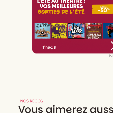
Mise en scène
Jérémie Lippmann
Assisté de
Sarah Gellé
et
Sarah Recht
Avec
Francis Huster
,
Philippe Torreton
,
Delphine Depardieu
,
Grétel Delattre
Lumières
Denis Koransky
Décors
Jacques Gabel
Costumes
Jean-Daniel Vuillermoz
Musiques
Jérémy Gaucher
Pub
NOS RECOS
Vous aimerez auss