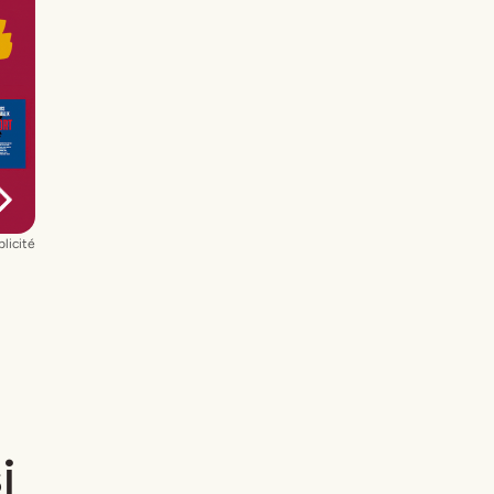
licité
i