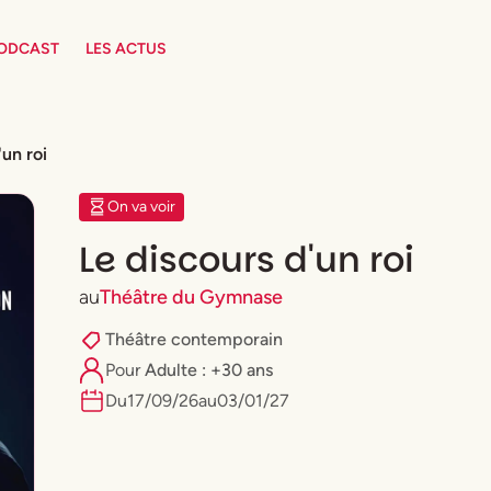
PODCAST
LES ACTUS
'un roi
On va voir
Le discours d'un roi
au
Théâtre du Gymnase
Théâtre contemporain
Pour
Adulte : +30 ans
Du
17
/
09
/
26
au
03
/
01
/
27