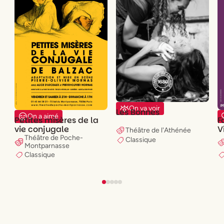
On va voir
Les Bonnes
On a aimé
Petites misères de la
F
vie conjugale
V
Théâtre de l'Athénée
Théâtre de Poche-
Classique
Montparnasse
Classique