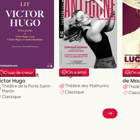
On a aimé
On a
Coup de coeur
Antigone
Les Pe
abrice Luchini lit
de Ma
ictor Hugo
Théâtre des Mathurins
Théâtre de la Porte Saint-
Théât
Martin
Classique
Class
Classique