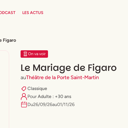
PODCAST
LES ACTUS
e Figaro
On va voir
Le Mariage de Figaro
au
Théâtre de la Porte Saint-Martin
Classique
Pour
Adulte : +30 ans
Du
26
/
09
/
26
au
01
/
11
/
26