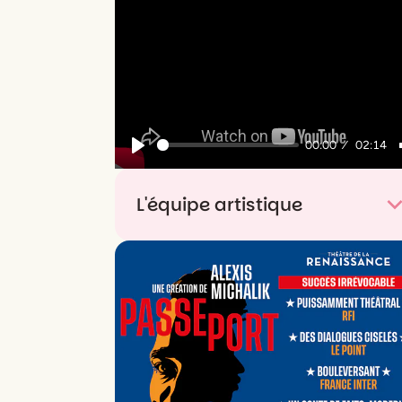
00:00
02:14
Play
L'équipe artistique
De
Beaumarchais
Mise en scène
Alain Françon
Avec
Ana Blagojevic, Vincent Dedienne,
Micha Lescot, Noémie Lvovsky, Alix
Poisson
Dramaturgie
Nicolas Doutey