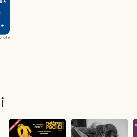
licité
i