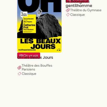
Le Bourgeois
gentilhomme
Théâtre du Gymnase
Classique
On va voir
Oh les Beaux Jours
Théâtre des Bouffes
Parisiens
Classique