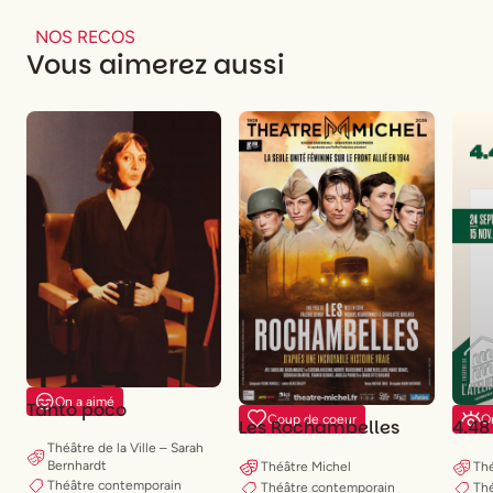
NOS RECOS
Vous aimerez aussi
On a aimé
Tanto poco
Coup de coeur
On
Les Rochambelles
4.48
Théâtre de la Ville – Sarah
Bernhardt
Théâtre Michel
Thé
Théâtre contemporain
Théâtre contemporain
Th