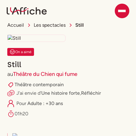
Accueil
Les spectacles
Still
On a aimé
Still
au
Théâtre du Chien qui fume
Théâtre contemporain
J'ai envie
d'
Une histoire forte
,
Réfléchir
Pour
Adulte : +30 ans
01h20