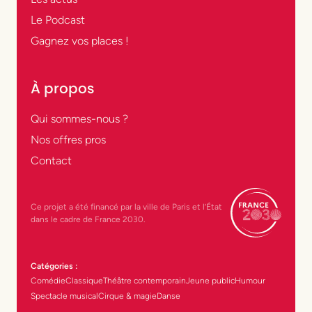
Le Podcast
Gagnez vos places !
À propos
Qui sommes-nous ?
Nos offres pros
Contact
Ce projet a été financé par la ville de Paris et l’État
dans le cadre de France 2030.
Catégories :
Comédie
Classique
Théâtre contemporain
Jeune public
Humour
Spectacle musical
Cirque & magie
Danse