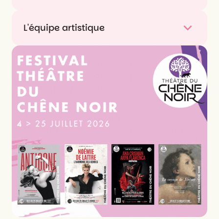
L'équipe artistique
Texte
Lia Romeo
Adaptation théâtrale
Christian Siméon
Mise en scène
Anne Bouvier
Interprétation
Bernard Malaka
,
Florence Pernel
Scénographie
Emmanuel Charles
Musique
Philippe Kelly
Lumières
Denis Koransky