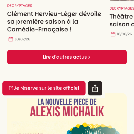
DECRYPTAGES
DECRYPTAGE
Clément Hervieu-Léger dévoile
Théâtre
sa première saison à la
saison q
Comédie-Frnaçaise !
16
/
06
/
26
30
/
07
/
26
Lire d'autres actus
Je réserve sur le site officiel