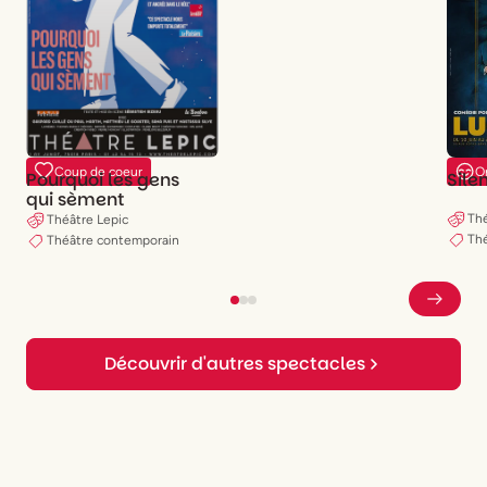
Coup de coeur
O
Pourquoi les gens
Sile
qui sèment
Thé
Théâtre Lepic
Th
Théâtre contemporain
Découvrir d'autres spectacles