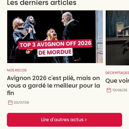
Les derniers articles
NOS RECOS
DECRYPTAGE
Avignon 2026 c'est plié, mais on
Que voir
vous a gardé le meilleur pour la
10
/
06
/
26
fin
20
/
07
/
26
Lire d'autres actus