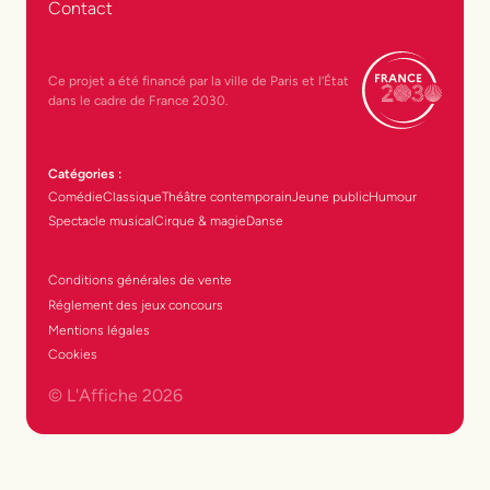
Contact
Ce projet a été financé par la ville de Paris et l’État
dans le cadre de France 2030.
Catégories :
Comédie
Classique
Théâtre contemporain
Jeune public
Humour
Spectacle musical
Cirque & magie
Danse
Conditions générales de vente
Réglement des jeux concours
Mentions légales
Cookies
© L'Affiche
2026