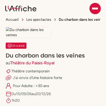
Accueil
Les spectacles
Du charbon dans les veines
On a aimé
Du charbon dans les veines
au
Théâtre du Palais-Royal
Théâtre contemporain
J'ai envie
d'
Une histoire forte
Pour
Adulte : +30 ans
Du
15
/
09
/
26
au
20
/
12
/
26
1h20