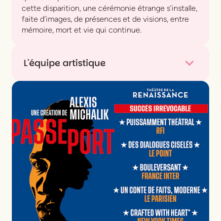
cette disparition, une cérémonie étrange s’installe,
faite d’images, de présences et de visions, entre
mémoire, mort et vie qui continue.
L'équipe artistique
Mise en scène, dramaturgie
Mario Banushi
Scénographie, costumes
Sotiris Melanos
Lumière
Tasos Palaioroutas
Dramaturge associée
Sofia Eftychiadou
Dramaturgie (National Theatre)
Aspasia-Maria
Alexiou
Assistanat à la mise en scène
Afroditi Kapokaki,
Theodora Patiti
Musique
Emmanuel Rovithis