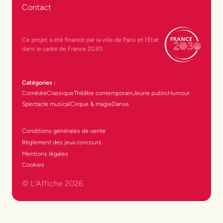
Contact
Ce projet a été financé par la ville de Paris et l’État
dans le cadre de France 2030.
Catégories :
Comédie
Classique
Théâtre contemporain
Jeune public
Humour
Spectacle musical
Cirque & magie
Danse
Conditions générales de vente
Réglement des jeux concours
Mentions légales
Cookies
© L'Affiche
2026