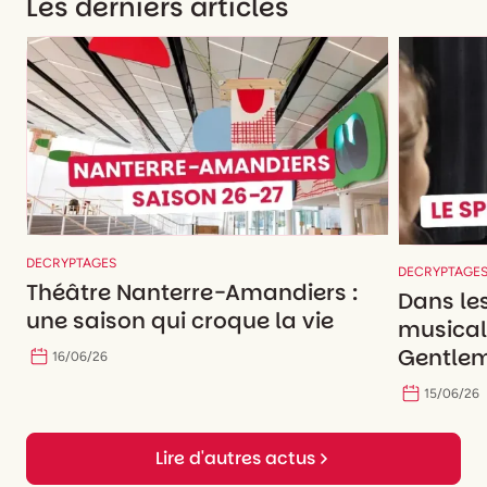
Les derniers articles
DECRYPTAGES
DECRYPTAGE
Théâtre Nanterre-Amandiers :
Dans le
une saison qui croque la vie
musicale
Gentlem
16
/
06
/
26
15
/
06
/
26
Lire d'autres actus