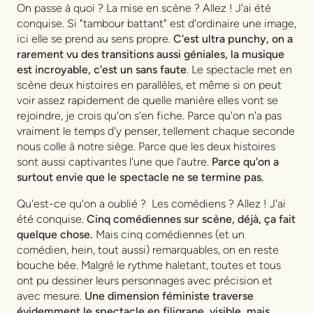
On passe à quoi ? La mise en scène ? Allez ! J'ai été
conquise. Si "tambour battant" est d'ordinaire une image,
ici elle se prend au sens propre.
C'est ultra punchy, on a
rarement vu des transitions aussi géniales, la musique
est incroyable, c'est un sans faute
. Le spectacle met en
scène deux histoires en parallèles, et même si on peut
voir assez rapidement de quelle manière elles vont se
rejoindre, je crois qu'on s'en fiche. Parce qu'on n'a pas
vraiment le temps d'y penser, tellement chaque seconde
nous colle à notre siège. Parce que les deux histoires
sont aussi captivantes l'une que l'autre.
Parce qu'on a
surtout envie que le spectacle ne se termine pas.
Qu'est-ce qu'on a oublié ? Les comédiens ? Allez ! J'ai
été conquise.
Cinq comédiennes sur scène, déjà, ça fait
quelque chose.
Mais cinq comédiennes (et un
comédien, hein, tout aussi) remarquables, on en reste
bouche bée. Malgré le rythme haletant, toutes et tous
ont pu dessiner leurs personnages avec précision et
avec mesure.
Une dimension féministe traverse
évidemment le spectacle en filigrane, visible, mais