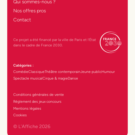
Qui sommes-nous ?
Nos offres pros
Contact
Ce projet a été financé par la ville de Paris et l’État
dans le cadre de France 2030.
Catégories :
Comédie
Classique
Théâtre contemporain
Jeune public
Humour
Spectacle musical
Cirque & magie
Danse
Conditions générales de vente
Réglement des jeux concours
Mentions légales
Cookies
© L'Affiche
2026