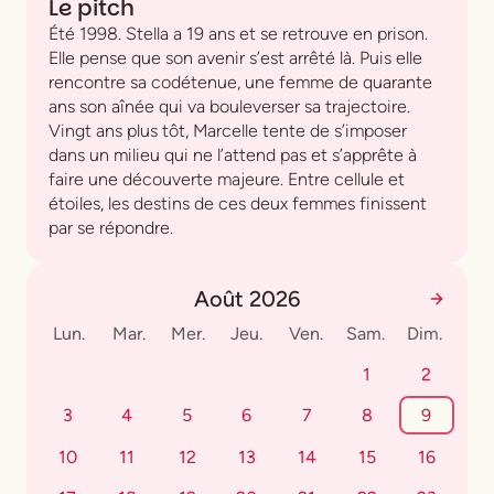
Le pitch
Été 1998. Stella a 19 ans et se retrouve en prison.
Elle pense que son avenir s’est arrêté là. Puis elle
rencontre sa codétenue, une femme de quarante
ans son aînée qui va bouleverser sa trajectoire.
Vingt ans plus tôt, Marcelle tente de s’imposer
dans un milieu qui ne l’attend pas et s’apprête à
faire une découverte majeure. Entre cellule et
étoiles, les destins de ces deux femmes finissent
par se répondre.
Août 2026
Lun.
Mar.
Mer.
Jeu.
Ven.
Sam.
Dim.
1
2
3
4
5
6
7
8
9
10
11
12
13
14
15
16