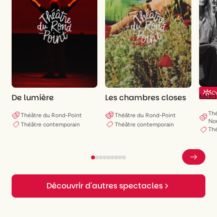
On
Mad
De lumière
Les chambres closes
Thé
Théâtre du Rond-Point
Théâtre du Rond-Point
No
Théâtre contemporain
Théâtre contemporain
Th
Découvrir d'autres spectacles