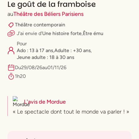
Le goût de la framboise
au
Théâtre des Béliers Parisiens
Théâtre contemporain
J'ai envie
d'
Une histoire forte
,
Être ému
Pour
Ado : 13 à 17 ans
,
Adulte : +30 ans
,
⁠Jeune adulte : 18 à 30 ans
Du
29
/
08
/
26
au
01
/
11
/
26
1h20
L'avis de
Mordue
« Le spectacle dont tout le monde va parler ! »