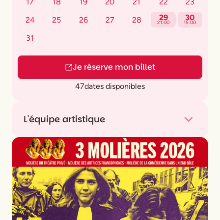
17
18
19
20
21
22
23
29
30
24
25
26
27
28
21:00
15:00
31
Je réserve mon billet
47
dates disponibles
L'équipe artistique
De
Raphaële Volkoff
Mise en scène
Martin Darondeau
Avec
Laura Authier, Benoit Blanc, Machita Daly,
Octavie Durand, Nanou Garcia, Raphaële
Volkoff
Lumières
Jean-François Domingues