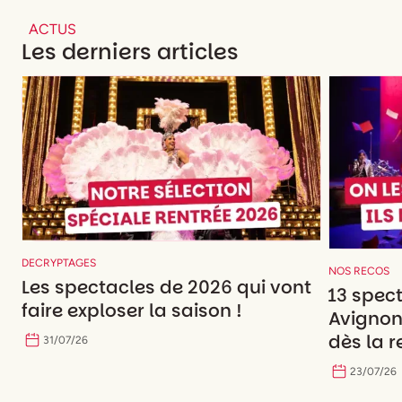
ACTUS
Les derniers articles
DECRYPTAGES
NOS RECOS
Les spectacles de 2026 qui vont
13 spec
faire exploser la saison !
Avignon
dès la r
31
/
07
/
26
23
/
07
/
26