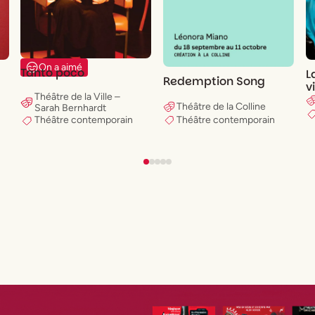
On a aimé
Tanto poco
L
Redemption Song
v
Théâtre de la Ville –
Théâtre de la Colline
Sarah Bernhardt
Théâtre contemporain
Théâtre contemporain