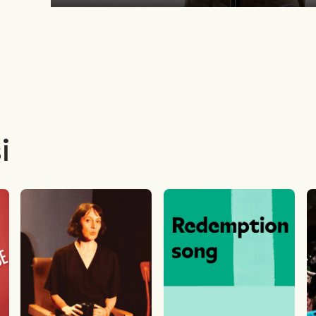
Play
i