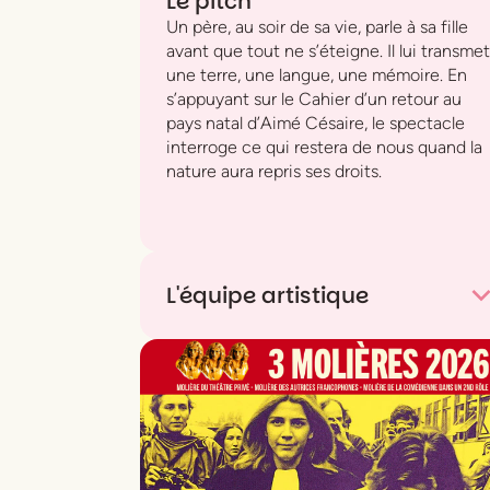
Le pitch
Un père, au soir de sa vie, parle à sa fille
avant que tout ne s’éteigne. Il lui transmet
une terre, une langue, une mémoire. En
s’appuyant sur le
Cahier d’un retour au
pays natal
d’Aimé Césaire, le spectacle
interroge ce qui restera de nous quand la
nature aura repris ses droits.
L'équipe artistique
Conception, texte et jeu
Adama Diop
Musique et chant
Jessica Martin-Maresc
Musique
Dramane Dembélé
Costumes
Mame Fagueye Ba