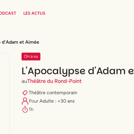
PODCAST
LES ACTUS
e d'Adam et Aimée
On a vu
L'Apocalypse d'Adam e
au
Théâtre du Rond-Point
Théâtre contemporain
Pour
Adulte : +30 ans
1h