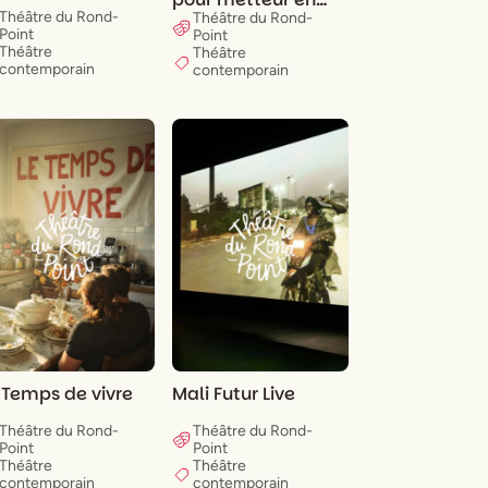
scène en temps de
Théâtre du Rond-
Théâtre du Rond-
Point
guerre
Point
Théâtre
Théâtre
contemporain
contemporain
 Temps de vivre
Mali Futur Live
Théâtre du Rond-
Théâtre du Rond-
Point
Point
Théâtre
Théâtre
contemporain
contemporain