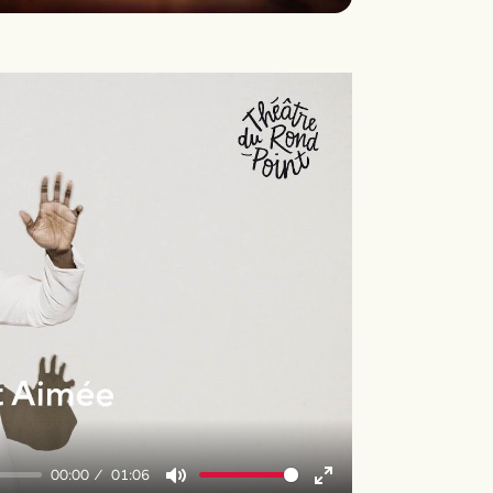
y
00:00
01:06