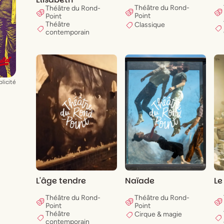
Théâtre du Rond-
Théâtre du Rond-
Point
Point
Théâtre
Classique
contemporain
licité
L'âge tendre
Naïade
Le
Théâtre du Rond-
Théâtre du Rond-
Point
Point
Théâtre
Cirque & magie
contemporain