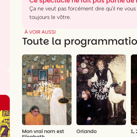
Ce spectacle ne fait pas partie de 
Ça ne veut pas forcément dire qu’il ne vous p
toujours le vôtre.
À VOIR AUSSI
Toute la programmati
o
Mon vrai nom est
Orlando
1,
Elisabeth