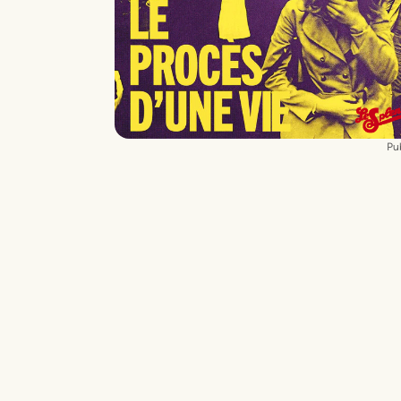
Lumières
Louisa Mercier
Son
Mathilde Tirard
Vidéo
Pierre Martin Oriol
Pub