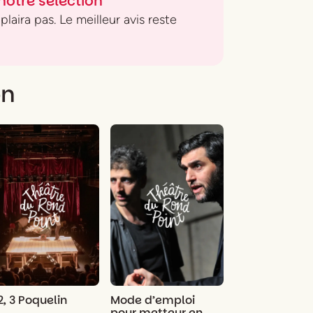
notre sélection
laira pas. Le meilleur avis reste
on
 2, 3 Poquelin
Mode d’emploi
pour metteur en