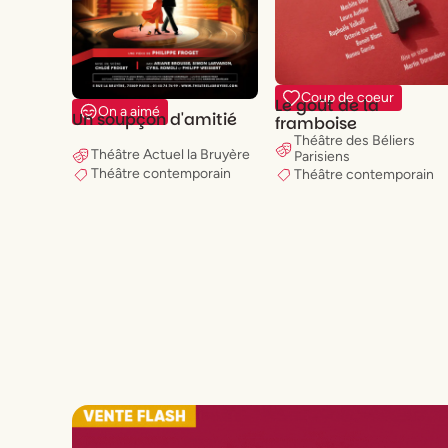
Coup de coeur
Le goût de la
On a aimé
Un soupçon d'amitié
framboise
Théâtre des Béliers
Théâtre Actuel la Bruyère
Parisiens
Théâtre contemporain
Théâtre contemporain