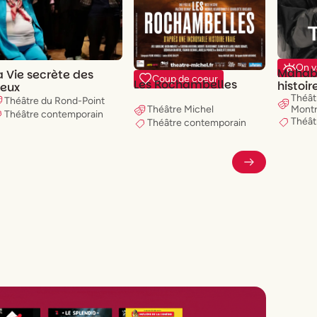
On v
Mahab
a Vie secrète des
Coup de coeur
Les Rochambelles
histoir
ieux
Théât
Théâtre du Rond-Point
Montr
Théâtre Michel
Théâtre contemporain
Théât
Théâtre contemporain