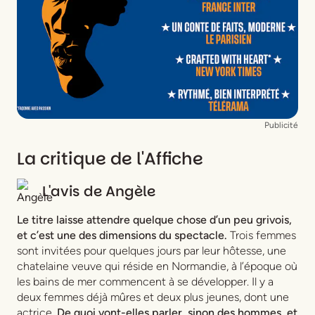
Scénographie
Emilien Andro
Lumières
Jean Christophe Violo
Costumes
Maxence Rapetti-Mauss
Publicité
La critique de l'Affiche
L'avis de
Angèle
Le titre laisse attendre quelque chose d’un peu grivois,
et c’est une des dimensions du spectacle.
Trois femmes
sont invitées pour quelques jours par leur hôtesse, une
chatelaine veuve qui réside en Normandie, à l’époque où
les bains de mer commencent à se développer. Il y a
deux femmes déjà mûres et deux plus jeunes, dont une
actrice.
De quoi vont-elles parler, sinon des hommes, et