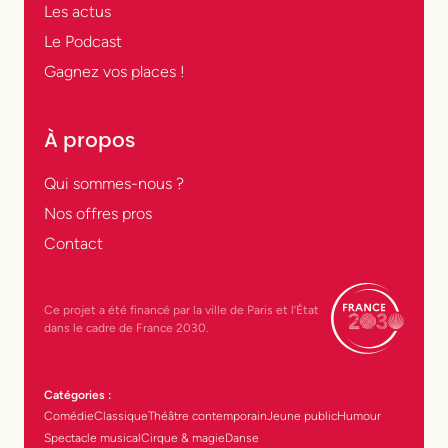
Les actus
Le Podcast
Gagnez vos places !
À propos
Qui sommes-nous ?
Nos offres pros
Contact
Ce projet a été financé par la ville de Paris et l’État
dans le cadre de France 2030.
Catégories :
Comédie
Classique
Théâtre contemporain
Jeune public
Humour
Spectacle musical
Cirque & magie
Danse