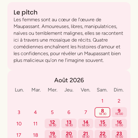
Le pitch
Les femmes sont au cœur de l’œuvre de
Maupassant. Amoureuses, libres, manipulatrices,
naïves ou terriblement malignes, elles se racontent
ici à travers une mosaïque de récits. Quatre
comédiennes enchaînent les histoires d’amour et
les confidences, pour révéler un Maupassant bien
plus malicieux qu’on ne l’imagine souvent.
Août 2026
Lun.
Mar.
Mer.
Jeu.
Ven.
Sam.
Dim.
1
2
8
9
3
4
5
6
7
18:30
15:00
12
13
14
15
16
10
11
18:30
18:30
18:30
18:30
15:00
19
20
21
22
23
17
18
18:30
18:30
18:30
18:30
15:00