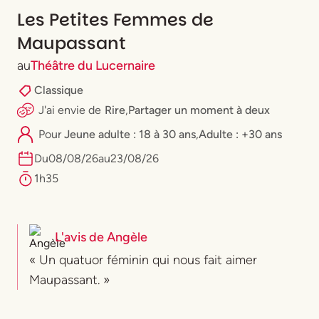
Les Petites Femmes de
Maupassant
au
Théâtre du Lucernaire
Classique
J'ai envie
de
Rire
,
Partager un moment à deux
Pour
⁠Jeune adulte : 18 à 30 ans
,
Adulte : +30 ans
Du
08
/
08
/
26
au
23
/
08
/
26
1h35
L'avis de
Angèle
« Un quatuor féminin qui nous fait aimer
Maupassant. »