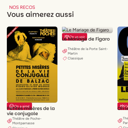
NOS RECOS
Vous aimerez aussi
On va voir
Le Mariage de Figaro
Théâtre de la Porte Saint-
Martin
Classique
On a aimé
On
Petites misères de la
Oh l
vie conjugale
Thé
Théâtre de Poche-
Par
Montparnasse
Cl