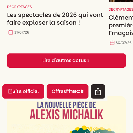
DECRYPTAGES
DECRYPTAGE
Les spectacles de 2026 qui vont
Clément
faire exploser la saison !
premièr
Frnaçais
31
/
07
/
26
30
/
07
/
26
Lire d'autres actus
Site officiel
Offres