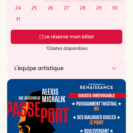
24
25
26
27
28
29
30
31
Je réserve mon billet
12
dates disponibles
L'équipe artistique
De
Guy de Maupassant
Adaptation
Roger Defossez
Mise en scène
Gwenhaël de Gouvello
Avec
Eurydice El-Etr ou Nancy Loïs, Marie
Grach, Karine Pinoteau et Alexandra
Sarramona