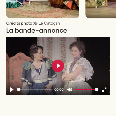
Crédits photo :
© Le Catogan
La bande-annonce
Play
00:00
Play
Mute
Enter
fullsc