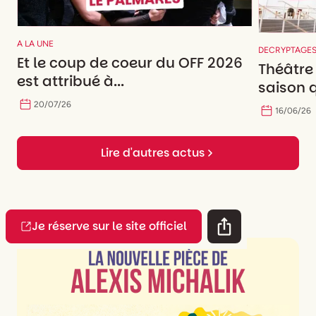
A LA UNE
DECRYPTAGE
Et le coup de coeur du OFF 2026
Théâtre
est attribué à...
saison q
20
/
07
/
26
16
/
06
/
26
Lire d'autres actus
Je réserve sur le site officiel