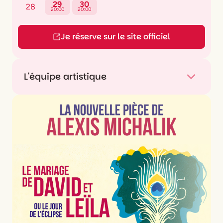
29
30
28
20:00
20:00
Je réserve sur le site officiel
L'équipe artistique
Mise en scène
Cécile Garcia Fogel
Chorégraphie
Gösta Sträng
Interprétation
Cécile Garcia Fogel
Scénographie
Luna Rauck
Lumière
Olivier Oudiou