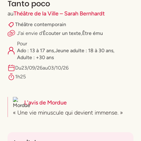
Tanto poco
au
Théâtre de la Ville – Sarah Bernhardt
Théâtre contemporain
J'ai envie
d'
Êcouter un texte
,
Être ému
Pour
Ado : 13 à 17 ans
,
⁠Jeune adulte : 18 à 30 ans
,
Adulte : +30 ans
Du
23
/
09
/
26
au
03
/
10
/
26
1h25
L'avis de
Mordue
« Une vie minuscule qui devient immense. »