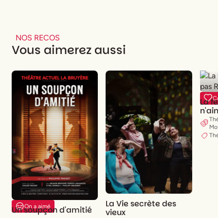
NOS RECOS
Vous aimerez aussi
C
La f
n'ai
Jac
Thé
Mo
Th
La Vie secrète des
On a aimé
Un soupçon d'amitié
vieux