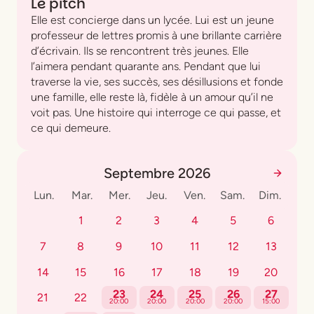
Le pitch
Elle est concierge dans un lycée. Lui est un jeune
professeur de lettres promis à une brillante carrière
d’écrivain. Ils se rencontrent très jeunes. Elle
l’aimera pendant quarante ans. Pendant que lui
traverse la vie, ses succès, ses désillusions et fonde
une famille, elle reste là, fidèle à un amour qu’il ne
voit pas. Une histoire qui interroge ce qui passe, et
ce qui demeure.
Septembre 2026
Lun.
Mar.
Mer.
Jeu.
Ven.
Sam.
Dim.
1
2
3
4
5
6
7
8
9
10
11
12
13
14
15
16
17
18
19
20
23
24
25
26
27
21
22
20:00
20:00
20:00
20:00
15:00