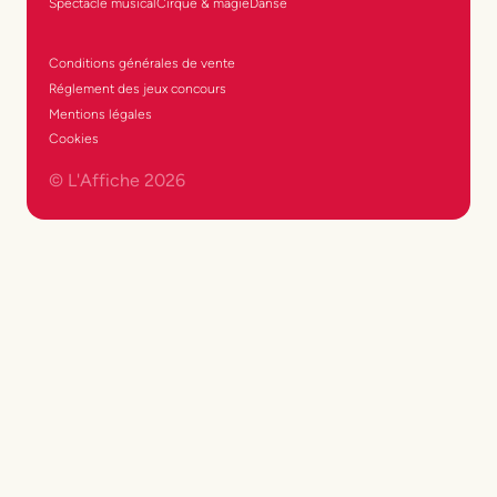
Spectacle musical
Cirque & magie
Danse
Conditions générales de vente
Réglement des jeux concours
Mentions légales
Cookies
© L'Affiche
2026