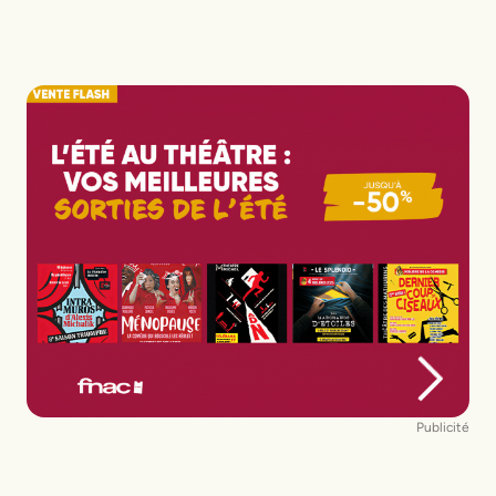
Collaboration artistique
Elisabeth Bouchaud,
Benoit Di Marco, Hervé Dubourjal, Clémentine
Lebocey
Publicité