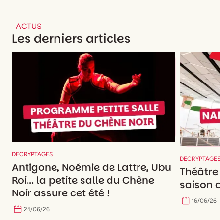
ACTUS
Les derniers articles
DECRYPTAGES
DECRYPTAGE
Antigone, Noémie de Lattre, Ubu
Théâtre
Roi... la petite salle du Chêne
saison q
Noir assure cet été !
16
/
06
/
26
24
/
06
/
26