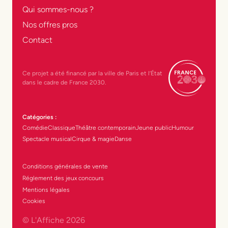
Qui sommes-nous ?
Nos offres pros
Contact
Ce projet a été financé par la ville de Paris et l’État
dans le cadre de France 2030.
Catégories :
Comédie
Classique
Théâtre contemporain
Jeune public
Humour
Spectacle musical
Cirque & magie
Danse
Conditions générales de vente
Réglement des jeux concours
Mentions légales
Cookies
© L'Affiche
2026