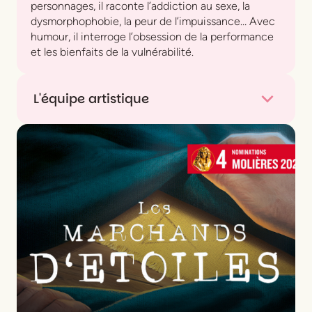
personnages, il raconte l’addiction au sexe, la
dysmorphophobie, la peur de l’impuissance… Avec
humour, il interroge l’obsession de la performance
et les bienfaits de la vulnérabilité.
L'équipe artistique
Texte
Mickaël Délis
Mise en scène
Mickaël Délis, Papy de Trappes
Avec
Mickaël Délis
Collaboration artistique
Vladimir Perrin, David
Délis, Elise Roth, Clément Le Disquay, Romain
Compingt
Création lumière
Jago Axworthy