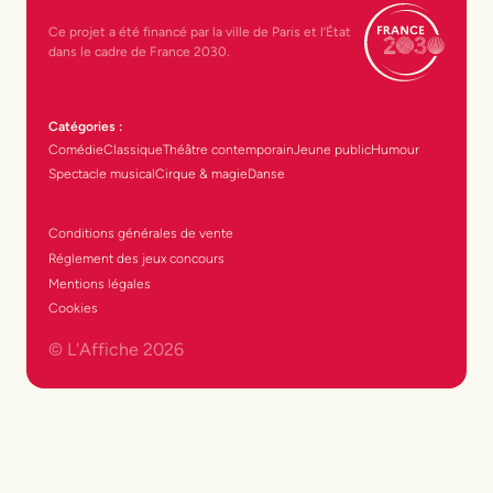
Ce projet a été financé par la ville de Paris et l’État
dans le cadre de France 2030.
Catégories :
Comédie
Classique
Théâtre contemporain
Jeune public
Humour
Spectacle musical
Cirque & magie
Danse
Conditions générales de vente
Réglement des jeux concours
Mentions légales
Cookies
© L'Affiche
2026