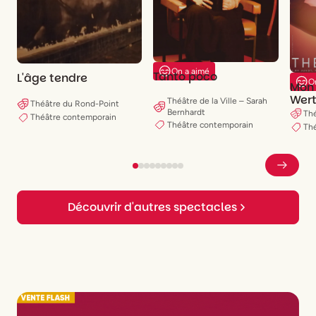
On a aimé
Tanto poco
L'âge tendre
O
Mon
Wer
Théâtre de la Ville – Sarah
Théâtre du Rond-Point
Bernhardt
Thé
Théâtre contemporain
Théâtre contemporain
Th
Découvrir d'autres spectacles