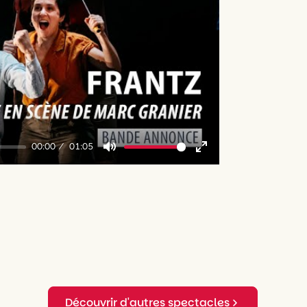
y
00:00
01:05
Mute
Enter
fullscreen
Découvrir d'autres spectacles