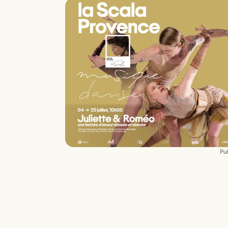
Interprétation
Marc Granier - Chloé Loui
- Paul Ménage - Samy Morri - Kathleen
O'Reilly
Costumes
Malou Galinou
Création lumière
Johannes Johnström
Musique
Paul Ménage
Pub