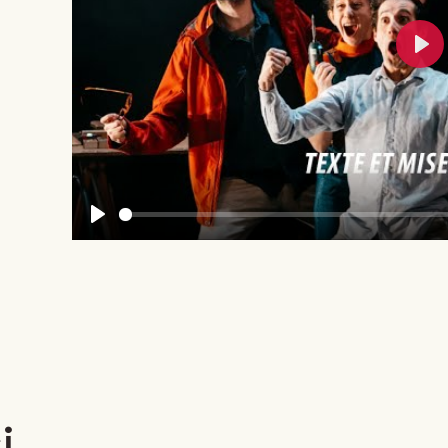
Pla
Play
i