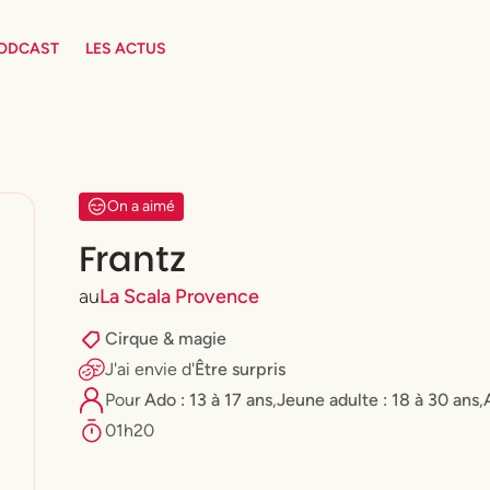
PODCAST
LES ACTUS
On a aimé
Frantz
au
La Scala Provence
Cirque & magie
J'ai envie
d'
Être surpris
Pour
Ado : 13 à 17 ans
,
⁠Jeune adulte : 18 à 30 ans
,
01h20