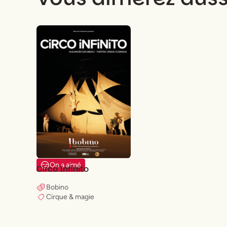
On a aimé
Circo Infinito
Bobino
Cirque & magie