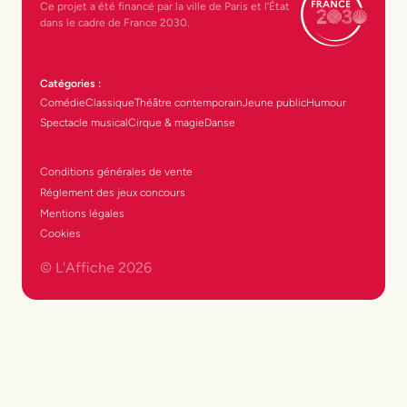
Ce projet a été financé par la ville de Paris et l’État
de Paris ?
dans le cadre de France 2030.
On aurait envie de tous les citer ! Il y a bien
sûr les grandes salles à l'italienne comme le
Catégories :
Comédie
Classique
Théâtre contemporain
Jeune public
Humour
Théâtre du Châtelet, le Théâtre Mogador, le
Spectacle musical
Cirque & magie
Danse
Théâtre Édouard VII ou le Théâtre de la
Porte Saint-Martin, qui accueillent des
Conditions générales de vente
comédies musicales, des grands classiques
Réglement des jeux concours
et des spectacles populaires.
Mentions légales
Cookies
Mais l’histoire du théâtre parisien se joue
© L'Affiche
2026
aussi dans des lieux plus petits et tout aussi
emblématiques, comme le Théâtre de la
Huchette, devenu légendaire avec La
Cantatrice chauve, ou les Bouffes du Nord,
avec leur atmosphère brute et singulière. À
Paris, chaque salle a son cachet, son