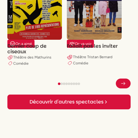
On a aimé
On va voir
Dernier coup de
Fallait pas les inviter
ciseaux
Théâtre Tristan Bernard
Théâtre des Mathurins
Comédie
Comédie
Découvrir d'autres spectacles