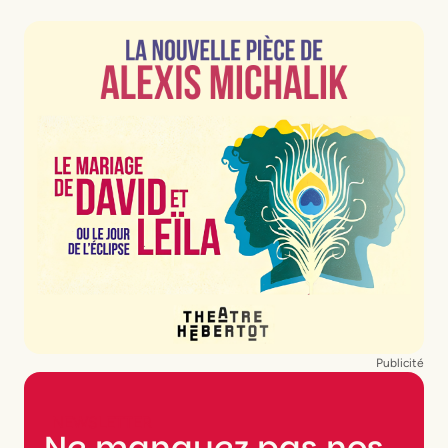
à Paris ?
À Paris, on peut découvrir une incroyable
diversité de spectacles : pièces de théâtre
classique ou contemporaines, comédies
musicales, spectacles comiques, opéras,
ballets, théâtre d’improvisation,
marionnettes, cabaret, cirque
contemporain, one man show, spectacles
jeune public ou productions internationales.
De la Comédie-Française au Théâtre
Mogador en passant par les petites salles
du Marais, il y en a pour tous les goûts.
Publicité
Comment réserver ses
NEWSLETTER
places de théâtre à
Ne manquez pas nos