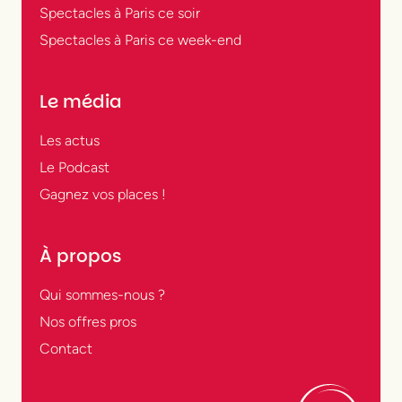
Tout dépend de ce que vous avez envie de
Spectacles à Paris ce soir
voir : une comédie dans un théâtre privé, un
Spectacles à Paris ce week-end
seul-en-scène drôle et touchant, une
création engagée dans un Centre
Le média
Dramatique National, une pièce classique
revisitée ou une comédie musicale
Les actus
spectaculaire ? À Paris, le spectacle vivant
Le Podcast
se décline sous toutes les formes, dans une
Gagnez vos places !
multitude de lieux : du Théâtre de la Ville au
Théâtre de la Renaissance, du Théâtre de
À propos
l’Odéon à la Gaité Montparnasse. Il y en a
pour tous les goûts, tous les styles, toutes
Qui sommes-nous ?
les envies.
Nos offres pros
Contact
Quels sont les théâtres
les plus emblématiques