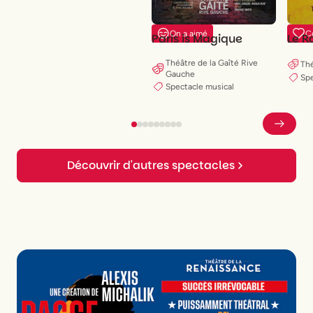
On a aimé
C
Paris is Magique
Le Ro
Théâtre de la Gaîté Rive
Th
Gauche
Spe
Spectacle musical
Découvrir d'autres spectacles