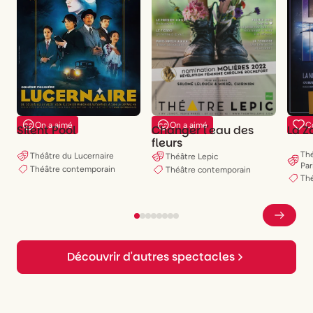
On a aimé
On a aimé
C
Silent Pool
Changer l'eau des
La Z
fleurs
Thé
Théâtre du Lucernaire
Théâtre Lepic
Par
Théâtre contemporain
Théâtre contemporain
Th
Découvrir d'autres spectacles