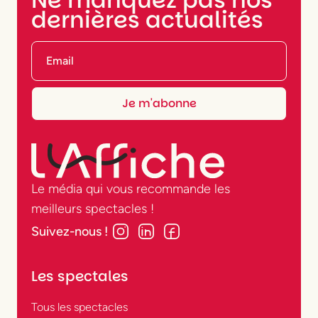
Paris ?
dernières actualités
Il est possible de réserver ses places de
spectacle en ligne via des plateformes de
billetterie théâtre, directement sur les sites
des salles ou grâce à des offres de dernière
minute. L’Affiche vous aide à repérer les
bons plans, les cartes cadeaux théâtre, les
réductions et les tarifs de groupe dans les
théâtres parisiens.
Le média qui vous recommande les
meilleurs spectacles !
Quels sont les
Suivez-nous !
spectacles
incontournables du
Les spectales
moment ?
Tous les spectacles