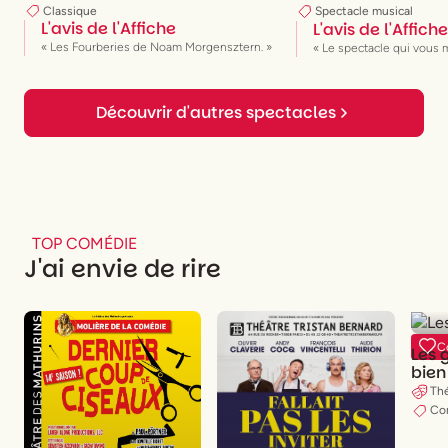
Classique
Spectacle musical
L'avis de l'Affiche
L'avis de l'Affiche
« Les Fourberies de Noam Morgensztern. »
« Le spectacle qui vous 
Découvrir d'autres spectacles
TOP COMÉDIE
J'ai envie de rire
C
Les 
bien
Thé
Co